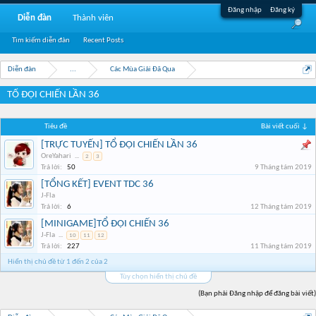
Đăng nhập
Đăng ký
Diễn đàn
Thành viên
Tìm kiếm diễn đàn
Recent Posts
Diễn đàn
...
Các Mùa Giải Đã Qua
TỔ ĐỘI CHIẾN LẦN 36
Tiêu đề
Bài viết cuối ↓
[TRỰC TUYẾN] TỔ ĐỘI CHIẾN LẦN 36
OreYahari
...
2
3
Trả lời:
50
9 Tháng tám 2019
[TỔNG KẾT] EVENT TDC 36
J-Fla
Trả lời:
6
12 Tháng tám 2019
[MINIGAME]TỔ ĐỘI CHIẾN 36
J-Fla
...
10
11
12
Trả lời:
227
11 Tháng tám 2019
Hiển thị chủ đề từ 1 đến 2 của 2
Tùy chọn hiển thị chủ đề
(Bạn phải Đăng nhập để đăng bài viết)