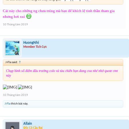
Cái này cho những ng chưa trúng mà bạn để khích lệ tinh thần tham gia
nhưng hơi xui
10 Tháng tám 2019
HuongNhi
Member Tích Cực
J-Fla said:
↑
Chụp hình số điểm đấu trường colo và tàu chiến bạn đang coa nhé nhớ quote cmt
này
10 Tháng tám 2019
J-Fla
thích bài này.
Allain
Độc Cô Cầu Bại