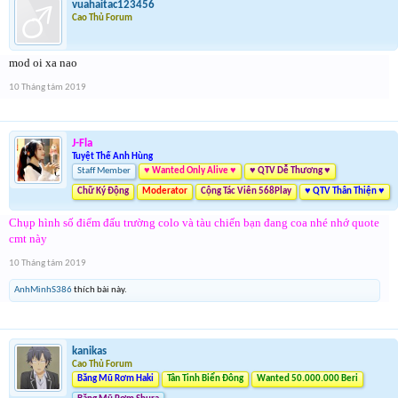
vuahaitac123456
Cao Thủ Forum
mod oi xa nao
10 Tháng tám 2019
J-Fla
Tuyệt Thế Anh Hùng
Staff Member
♥ Wanted Only Alive ♥
♥ QTV Dễ Thương ♥
Chữ Ký Động
Moderator
Cộng Tác Viên 568Play
♥ QTV Thân Thiện ♥
Chụp hình số điểm đấu trường colo và tàu chiến bạn đang coa nhé nhớ quote
cmt này
10 Tháng tám 2019
AnhMinhS386
thích bài này.
kanikas
Cao Thủ Forum
Băng Mũ Rơm Haki
Tân Tinh Biển Đông
Wanted 50.000.000 Beri