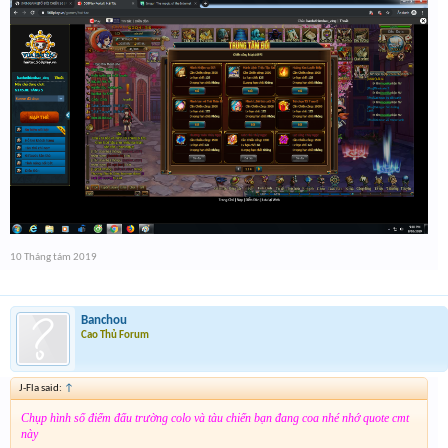
10 Tháng tám 2019
Banchou
Cao Thủ Forum
J-Fla said:
↑
Chụp hình số điểm đấu trường colo và tàu chiến bạn đang coa nhé nhớ quote cmt
này