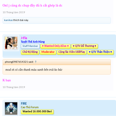
Onl j củng dc chụp đầy đủ k cắt ghép là dc
10 Tháng tám 2019
kanikas
thích bài này.
J-Fla
Tuyệt Thế Anh Hùng
Staff Member
♥ Wanted Only Alive ♥
♥ QTV Dễ Thương ♥
Chữ Ký Động
Moderator
Cộng Tác Viên 568Play
♥ QTV Thân Thiện ♥
phong0987654321 said:
↑
mod ơi có cần thank màu xanh bên trái ko bác
K bạn
10 Tháng tám 2019
FIRE
Cao Thủ Forum
Wanted 16.000.000 Beri