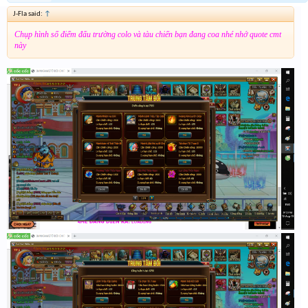
J-Fla said:
↑
Chụp hình số điểm đấu trường colo và tàu chiến bạn đang coa nhé nhớ quote cmt
này