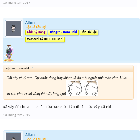
10 Tháng tám 2019
Allain
Độc Cô Cầu Bại
Chữ Ký Động
Băng Mũ Rơm Haki
Tân Hải Tặc
Wanted 16.000.000 Beri
wjnter_love said:
↑
Cái này vô lý quá. Dự đoán đúng hay không là do mỗi người tính toán chứ. H lại
ko cho chơi ev xả vàng thì thấy lảng quá
xã vậy để cho ai chưa ăn nữa bác chứ ai ăn rồi ăn nữa vậy xã chi
10 Tháng tám 2019
Allain
Độc Cô Cầu Bại