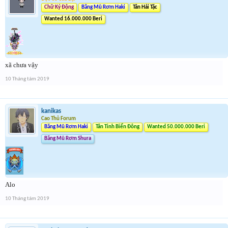
Chữ Ký Động
Băng Mũ Rơm Haki
Tân Hải Tặc
Wanted 16.000.000 Beri
xã chưa vậy
10 Tháng tám 2019
kanikas
Cao Thủ Forum
Băng Mũ Rơm Haki
Tân Tinh Biển Đông
Wanted 50.000.000 Beri
Băng Mũ Rơm Shura
Alo
10 Tháng tám 2019