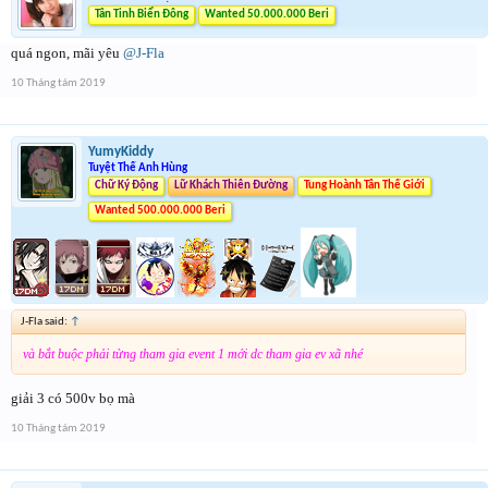
Tân Tinh Biển Đông
Wanted 50.000.000 Beri
quá ngon, mãi yêu
@J-Fla
10 Tháng tám 2019
YumyKiddy
Tuyệt Thế Anh Hùng
Chữ Ký Động
Lữ Khách Thiên Đường
Tung Hoành Tân Thế Giới
Wanted 500.000.000 Beri
J-Fla said:
↑
và bắt buộc phải từng tham gia event 1 mới dc tham gia ev xã nhé
giải 3 có 500v bọ mà
10 Tháng tám 2019