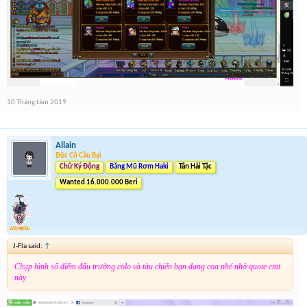
10 Tháng tám 2019
Allain
Độc Cô Cầu Bại
Chữ Ký Động
Băng Mũ Rơm Haki
Tân Hải Tặc
Wanted 16.000.000 Beri
J-Fla said:
↑
Chụp hình số điểm đấu trường colo và tàu chiến bạn đang coa nhé nhớ quote cmt
này