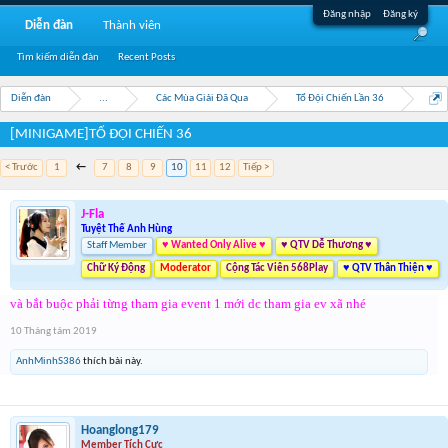
Đăng nhập
Đăng ký
Diễn đàn
Thành viên
Tìm kiếm diễn đàn
Recent Posts
Diễn đàn
...
Các Mùa Giải Đã Qua
Tổ Đội Chiến Lần 36
[MINIGAME]TỔ ĐỘI CHIẾN 36
< Trước
1
←
7
8
9
10
11
12
Tiếp >
J-Fla
Tuyệt Thế Anh Hùng
Staff Member
♥ Wanted Only Alive ♥
♥ QTV Dễ Thương ♥
Chữ Ký Động
Moderator
Cộng Tác Viên 568Play
♥ QTV Thân Thiện ♥
và bắt buộc phải từng tham gia event 1 mới dc tham gia ev xã nhé
10 Tháng tám 2019
AnhMinhS386
thích bài này.
Hoanglong179
Member Tích Cực