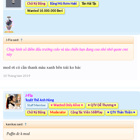
Chữ Ký Động
Băng Mũ Rơm Haki
Tân Hải Tặc
Wanted 16.000.000 Beri
J-Fla said:
↑
Chụp hình số điểm đấu trường colo và tàu chiến bạn đang coa nhé nhớ quote cmt
này
mod ơi có cần thank màu xanh bên trái ko bác
10 Tháng tám 2019
J-Fla
Tuyệt Thế Anh Hùng
Staff Member
♥ Wanted Only Alive ♥
♥ QTV Dễ Thương ♥
Chữ Ký Động
Moderator
Cộng Tác Viên 568Play
♥ QTV Thân Thiện ♥
kanikas said:
↑
Puffin đc k mod