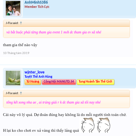
AnhMinhS386
Member Tích Cực
J-Fla said:
↑
và bắt buộc phải từng tham gia event 1 mới dc tham gia ev xã nhé
tham gia thế nào vậy
10 Tháng tám 2019
wjnter_love
Tuyệt Thế Anh Hùng
Tứ Hoàng
Công Hội MANUTD.S4
Tung Hoành Tân Thế Giới
J-Fla said:
↑
tổng kết xong nha ae , ai trúng giải r k dc tham gia xã tối nay nhé
Cái này vô lý quá. Dự đoán đúng hay không là do mỗi người tính toán chứ.
H lại ko cho chơi ev xả vàng thì thấy lảng quá