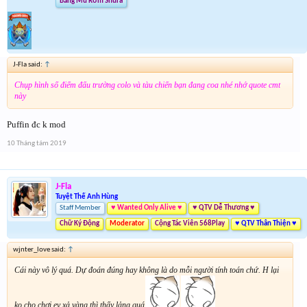
Băng Mũ Rơm Shura
J-Fla said:
↑
Chụp hình số điểm đấu trường colo và tàu chiến bạn đang coa nhé nhớ quote cmt
này
Puffin đc k mod
10 Tháng tám 2019
J-Fla
Tuyệt Thế Anh Hùng
Staff Member
♥ Wanted Only Alive ♥
♥ QTV Dễ Thương ♥
Chữ Ký Động
Moderator
Cộng Tác Viên 568Play
♥ QTV Thân Thiện ♥
wjnter_love said:
↑
Cái này vô lý quá. Dự đoán đúng hay không là do mỗi người tính toán chứ. H lại
ko cho chơi ev xả vàng thì thấy lảng quá