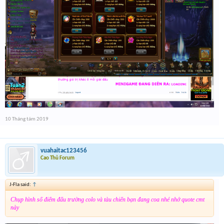
10 Tháng tám 2019
vuahaitac123456
Cao Thủ Forum
J-Fla said:
↑
Chụp hình số điểm đấu trường colo và tàu chiến bạn đang coa nhé nhớ quote cmt
này