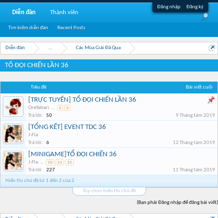
Đăng nhập
Đăng ký
Diễn đàn
Thành viên
Tìm kiếm diễn đàn
Recent Posts
Diễn đàn
...
Các Mùa Giải Đã Qua
TỔ ĐỘI CHIẾN LẦN 36
Tiêu đề
Bài viết cuối
[TRỰC TUYẾN] TỔ ĐỘI CHIẾN LẦN 36
OreYahari
...
2
3
Trả lời:
50
9 Tháng tám 2019
[TỔNG KẾT] EVENT TDC 36
J-Fla
Trả lời:
6
12 Tháng tám 2019
[MINIGAME]TỔ ĐỘI CHIẾN 36
J-Fla
...
10
11
12
Trả lời:
227
11 Tháng tám 2019
Hiển thị chủ đề từ 1 đến 2 của 2
Tùy chọn hiển thị chủ đề
(Bạn phải Đăng nhập để đăng bài viết)