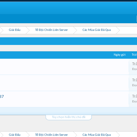
Giải Đấu
Tổ Đội Chiến Liên Server
Các Mùa Giải Đã Qua
Ngày gửi
Trả 
Trả
Đọc
Trả
Đọc
Trả
37
Đọc
Tùy chọn hiển thị chủ đề
Giải Đấu
Tổ Đội Chiến Liên Server
Các Mùa Giải Đã Qua