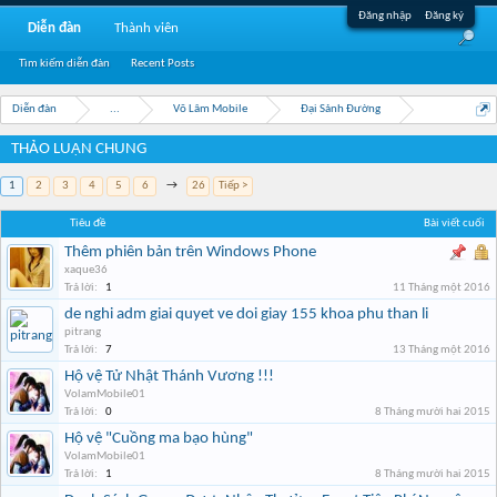
Đăng nhập
Đăng ký
Diễn đàn
Thành viên
Tìm kiếm diễn đàn
Recent Posts
Diễn đàn
...
Võ Lâm Mobile
Đại Sảnh Đường
THẢO LUẬN CHUNG
1
2
3
4
5
6
→
26
Tiếp >
Tiêu đề
Bài viết cuối
Thêm phiên bản trên Windows Phone
xaque36
Trả lời:
1
11 Tháng một 2016
de nghi adm giai quyet ve doi giay 155 khoa phu than li
pitrang
Trả lời:
7
13 Tháng một 2016
Hộ vệ Tử Nhật Thánh Vương !!!
VolamMobile01
Trả lời:
0
8 Tháng mười hai 2015
Hộ vệ "Cuồng ma bạo hùng"
VolamMobile01
Trả lời:
1
8 Tháng mười hai 2015