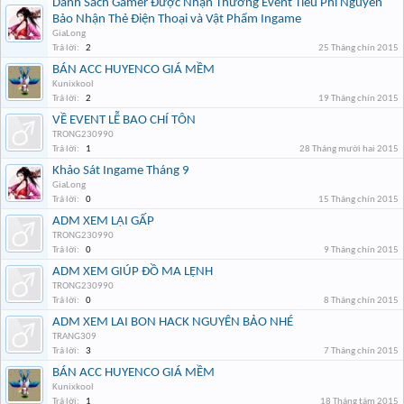
Danh Sách Gamer Được Nhận Thưởng Event Tiêu Phí Nguyên
Bảo Nhận Thẻ Điện Thoại và Vật Phẩm Ingame
GiaLong
Trả lời:
2
25 Tháng chín 2015
BÁN ACC HUYENCO GIÁ MỀM
Kunixkool
Trả lời:
2
19 Tháng chín 2015
VỀ EVENT LỄ BAO CHÍ TÔN
TRONG230990
Trả lời:
1
28 Tháng mười hai 2015
Khảo Sát Ingame Tháng 9
GiaLong
Trả lời:
0
15 Tháng chín 2015
ADM XEM LẠI GẤP
TRONG230990
Trả lời:
0
9 Tháng chín 2015
ADM XEM GIÚP ĐỒ MA LỆNH
TRONG230990
Trả lời:
0
8 Tháng chín 2015
ADM XEM LAI BON HACK NGUYÊN BẢO NHÉ
TRANG309
Trả lời:
3
7 Tháng chín 2015
BÁN ACC HUYENCO GIÁ MỀM
Kunixkool
Trả lời:
1
18 Tháng tám 2015