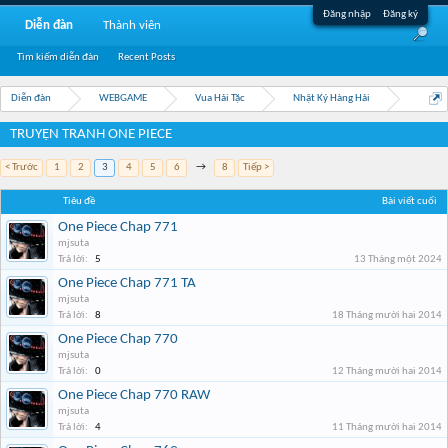
Đăng nhập
Đăng ký
Diễn đàn
Thành viên
Tìm kiếm diễn đàn
Recent Posts
Diễn đàn
WEBGAME
Vua Hải Tặc
Nhật Ký Hàng Hải
TRUYỆN TRANH ONE PIECE
< Trước
1
2
3
4
5
6
→
8
Tiếp >
Tiêu đề
Bài viết cuối
One Piece Chap 771
mjsuta
Trả lời:
5
13 Tháng một 2024
One Piece Chap 771 TA
mjsuta
Trả lời:
8
18 Tháng mười hai 2014
One Piece Chap 770
mjsuta
Trả lời:
0
12 Tháng mười hai 2014
One Piece Chap 770 RAW
mjsuta
Trả lời:
4
11 Tháng mười hai 2014