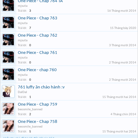
One Piece - Chap 764 TA
mjsuta
Trả lời:
3
16 Tháng mười 2014
One Piece - Chap 763
mjsuta
Trả lời:
7
15 Tháng bảy 2020
One Piece - Chap 762
mjsuta
Trả lời:
0
3 Tháng mười 2014
One Piece - Chap 761
mjsuta
Trả lời:
0
2 Tháng mười 2014
One Piece - chap 760
mjsuta
Trả lời:
0
2 Tháng mười 2014
761 luffy ăn cháo hành :v
DalDal
Trả lời:
1
15 Tháng mười hai 2014
One Piece - Chap 759
beosmile_banned
Trả lời:
2
4 Tháng chín 2014
One Piece - Chap 758
beosmile_banned
Trả lời:
5
15 Tháng mười hai 2014