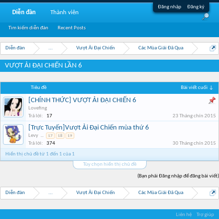
Đăng nhập
Đăng ký
Diễn đàn
Thành viên
Tìm kiếm diễn đàn
Recent Posts
Diễn đàn
...
Vượt Ải Đại Chiến
Các Mùa Giải Đã Qua
VƯỢT ẢI ĐẠI CHIẾN LẦN 6
Tiêu đề
Bài viết cuối ↓
[CHÍNH THỨC] VƯỢT ẢI ĐẠI CHIẾN 6
Lovefing
Trả lời:
17
23 Tháng chín 2015
[Trực Tuyến]Vượt Ải Đại Chiến mùa thứ 6
Levy
...
17
18
19
Trả lời:
374
30 Tháng chín 2015
Hiển thị chủ đề từ 1 đến 1 của 1
Tùy chọn hiển thị chủ đề
(Bạn phải Đăng nhập để đăng bài viết)
Diễn đàn
...
Vượt Ải Đại Chiến
Các Mùa Giải Đã Qua
Liên hệ
Trợ giúp