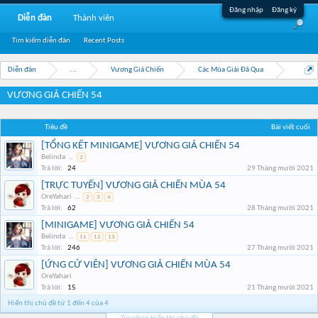
Đăng nhập
Đăng ký
Diễn đàn
Thành viên
Tìm kiếm diễn đàn
Recent Posts
Diễn đàn
...
Vương Giả Chiến
Các Mùa Giải Đã Qua
VƯƠNG GIẢ CHIẾN 54
Tiêu đề
Bài viết cuối
[TỔNG KẾT MINIGAME] VƯƠNG GIẢ CHIẾN 54
Belinda
...
2
Trả lời:
24
29 Tháng mười 2021
[TRỰC TUYẾN] VƯƠNG GIẢ CHIẾN MÙA 54
OreYahari
...
2
3
4
Trả lời:
62
28 Tháng mười 2021
[MINIGAME] VƯƠNG GIẢ CHIẾN 54
Belinda
...
11
12
13
Trả lời:
246
27 Tháng mười 2021
[ỨNG CỬ VIÊN] VƯƠNG GIẢ CHIẾN MÙA 54
OreYahari
Trả lời:
15
21 Tháng mười 2021
Hiển thị chủ đề từ 1 đến 4 của 4