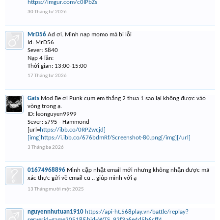
https://imgur.com/c0IPbZs
30 Tháng tư 2026
MrD56
Ad ơi. Mình nạp momo mà bị lỗi
Id: MrD56
Sever: S840
Nạp 4 lần:
Thời gian: 13:00-15:00
17 Tháng tư 2026
Gats
Mod Be ơi Punk cụm em thắng 2 thua 1 sao lại không được vào
vòng trong ạ.
ID: leonguyen9999
Sever: s795 - Hammond
[url=
https://ibb.co/0RPZwcjd]
[img]https://i.ibb.co/676bdmRf/Screenshot-80.png[/img][/url]
3 Tháng ba 2026
01674968896
Mình cập nhật email mới nhưng không nhận được mã
xác thực gửi về email cũ .. giúp mình với ạ
13 Tháng mười một 2025
nguyennhutuan1910
https://api-ht.568play.vn/battle/replay?
serverid=game20518&bid=WTS_92f3a6e4d5b6cff4