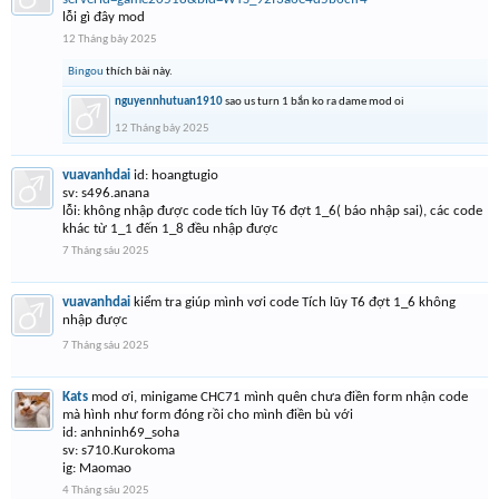
lỗi gì đây mod
12 Tháng bảy 2025
Bingou
thích bài này.
nguyennhutuan1910
sao us turn 1 bắn ko ra dame mod oi
12 Tháng bảy 2025
vuavanhdai
id: hoangtugio
sv: s496.anana
lỗi: không nhập được code tích lũy T6 đợt 1_6( báo nhập sai), các code
khác từ 1_1 đến 1_8 đều nhập được
7 Tháng sáu 2025
vuavanhdai
kiểm tra giúp mình vơi code Tích lũy T6 đợt 1_6 không
nhập được
7 Tháng sáu 2025
Kats
mod ơi, minigame CHC71 mình quên chưa điền form nhận code
mà hình như form đóng rồi cho mình điền bù với
id: anhninh69_soha
sv: s710.Kurokoma
ig: Maomao
4 Tháng sáu 2025