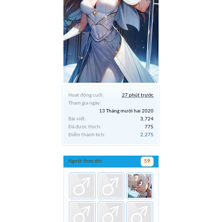
Hoạt động cuối:
27 phút trước
Tham gia ngày:
13 Tháng mười hai 2020
Bài viết:
3,724
Đã được thích:
775
Điểm thành tích:
2,275
Người theo dõi
59