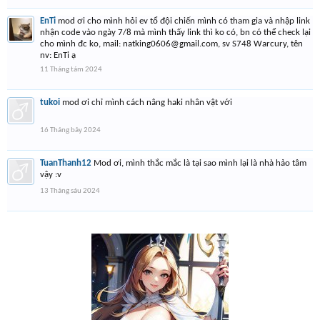
EnTi
mod ơi cho mình hỏi ev tổ đội chiến mình có tham gia và nhập link
nhận code vào ngày 7/8 mà mình thấy link thì ko có, bn có thể check lại
cho mình đc ko, mail:
natking0606@gmail.com
, sv S748 Warcury, tên
nv: EnTi ạ
11 Tháng tám 2024
tukoi
mod ơi chỉ mình cách nâng haki nhân vật với
16 Tháng bảy 2024
TuanThanh12
Mod ơi, mình thắc mắc là tại sao mình lại là nhà hảo tâm
vậy :v
13 Tháng sáu 2024