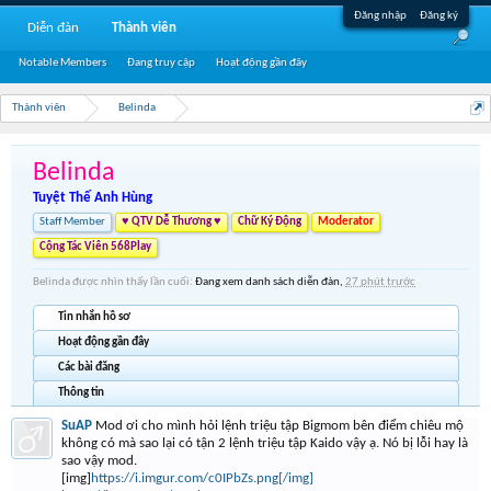
Đăng nhập
Đăng ký
Diễn đàn
Thành viên
Notable Members
Đang truy cập
Hoạt động gần đây
Thành viên
Belinda
Belinda
Tuyệt Thế Anh Hùng
Staff Member
♥ QTV Dễ Thương ♥
Chữ Ký Động
Moderator
Cộng Tác Viên 568Play
Belinda được nhìn thấy lần cuối:
Đang xem danh sách diễn đàn,
27 phút trước
Tin nhắn hồ sơ
Hoạt động gần đây
Các bài đăng
Thông tin
SuAP
Mod ơi cho mình hỏi lệnh triệu tập Bigmom bên điểm chiêu mộ
không có mà sao lại có tận 2 lệnh triệu tập Kaido vậy ạ. Nó bị lỗi hay là
sao vậy mod.
[img]
https://i.imgur.com/c0IPbZs.png[/img]