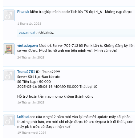
Phandz
kiểm tra giúp mình code Tích lũy T5 đợt 4_6 - không nạp được
1 Tháng sáu 2025
vuavanhdai
thích bài này.
vietadogovn
Mod ơi. Server 709-713 lỗi Punk Lần 6. Không đăng ký liên
server được. Mod fix hộ anh em bên mình với. Mình cảm ơn!
24 Tháng năm 2025
Tsuna2781
ID : Tsuna9999
Sever: S01 Lục Đạo Naruto
Số Tiền Nạp : 50.000
2025-05-16 08:06:16 MOMO 50.000 Thất bại #0
Hỗ trợ hoàn tiền nạp momo không thành công
16 Tháng năm 2025
LeKhoi
acc của e nghỉ 2 năm mới vào lại mà mới update mấy cái phần
thưởng phó bản, em mới chỉ nhận được từ arc skypea trở đi thôi ạ còn
mấy pb trước có được nhận ko?
19 Tháng mười 2024