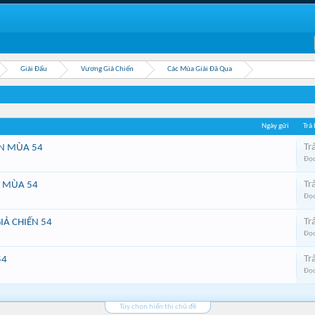
Giải Đấu
Vương Giả Chiến
Các Mùa Giải Đã Qua
Ngày gửi
Trả 
Trả
ẾN MÙA 54
Đọc
Trả
N MÙA 54
Đọc
Trả
IẢ CHIẾN 54
Đọc
Trả
54
Đọc
Tùy chọn hiển thị chủ đề