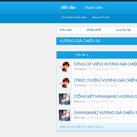
Diễn đàn
Thành viên
Tìm kiếm diễn đàn
Recent Posts
Diễn đàn
WEBGAME
Vua Hải Tặc
VƯƠNG GIẢ CHIẾN 54
Tiêu đề ↓
[ỨNG CỬ VIÊN] VƯƠNG GIẢ CHI
OreYahari
,
20 Tháng mười 2021
[TRỰC TUYẾN] VƯƠNG GIẢ CHIẾ
OreYahari
,
23 Tháng mười 2021
[TỔNG KẾT MINIGAME] VƯƠNG G
Belinda
,
27 Tháng mười 2021
[MINIGAME] VƯƠNG GIẢ CHIẾN 
Belinda
,
21 Tháng mười 2021
Hiển thị chủ đề từ 1 đến 4 của 4