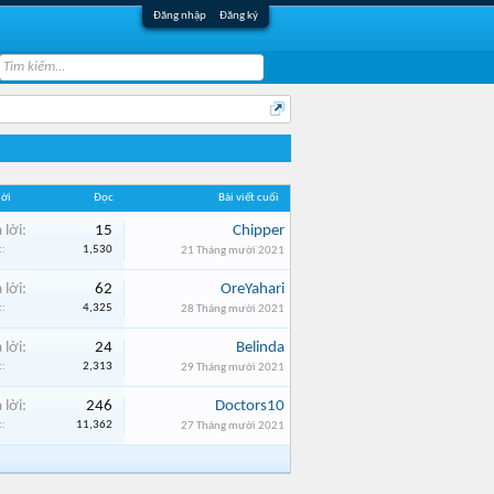
Đăng nhập
Đăng ký
lời
Đọc
Bài viết cuối
 lời:
15
Chipper
:
1,530
21 Tháng mười 2021
 lời:
62
OreYahari
:
4,325
28 Tháng mười 2021
 lời:
24
Belinda
:
2,313
29 Tháng mười 2021
 lời:
246
Doctors10
:
11,362
27 Tháng mười 2021