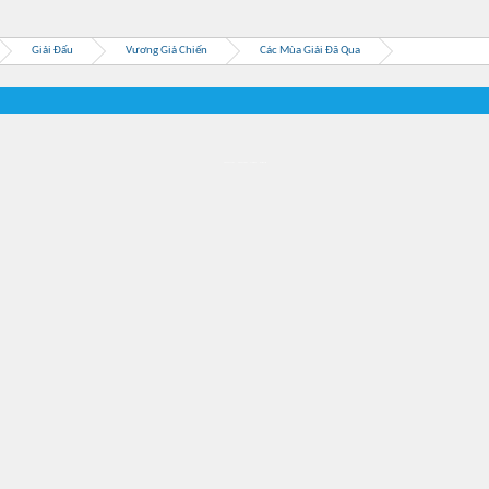
Giải Đấu
Vương Giả Chiến
Các Mùa Giải Đã Qua
Địa điểm món ngon
Địa điểm nhà hàng
Quán cafe kem
Trung tâm mua sắm