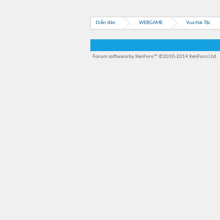
Diễn đàn
WEBGAME
Vua Hải Tặc
Forum software by XenForo™
©2010-2014 XenForo Ltd.