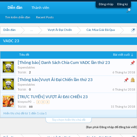
Đăng nhập
Đăng ký
Diễn đàn
Thành viên
Tìm kiếm diễn đàn
Recent Posts
Diễn đàn
...
Vượt Ải Đại Chiến
Các Mùa Giải Đã Qua
VAĐC 23
Tiêu đề
Bài viết cuối ↓
[Thông báo] Danh Sách Chia Cum VADC lần thứ 23
Expendables
Trả lời:
2
6 Tháng tư 2018
[Thông báo]Vượt Ải Đại Chiến lần thứ 23
Expendables
Trả lời:
0
6 Tháng tư 2018
[TRỰC TUYẾN] VƯỢT ẢI ĐẠI CHIẾN 23
kissyou90
...
2
3
4
Trả lời:
66
15 Tháng tư 2018
Hiển thị chủ đề từ 1 đến 1 của 1
Tùy chọn hiển thị chủ đề
(Bạn phải Đăng nhập để đăng bài viết)