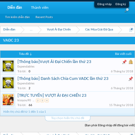
Đăng nhập
Đăng ký
Diễn đàn
Thành viên
Tìm kiếm diễn đàn
Recent Posts
Diễn đàn
...
Vượt Ải Đại Chiến
Các Mùa Giải Đã Qua
VAĐC 23
Tiêu đề ↓
Bài viết cuối
[Thông báo]Vượt Ải Đại Chiến lần thứ 23
Expendables
Trả lời:
0
6 Tháng tư 2018
[Thông báo] Danh Sách Chia Cum VADC lần thứ 23
Expendables
Trả lời:
2
6 Tháng tư 2018
[TRỰC TUYẾN] VƯỢT ẢI ĐẠI CHIẾN 23
kissyou90
...
2
3
4
Trả lời:
66
15 Tháng tư 2018
Hiển thị chủ đề từ 1 đến 1 của 1
Tùy chọn hiển thị chủ đề
(Bạn phải Đăng nhập để đăng bài viết)