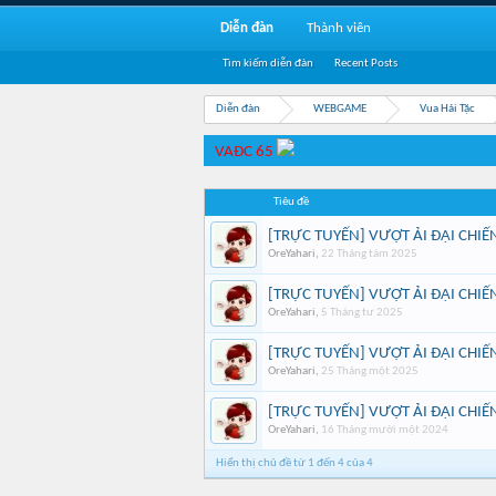
Diễn đàn
Thành viên
Tìm kiếm diễn đàn
Recent Posts
Diễn đàn
WEBGAME
Vua Hải Tặc
VAĐC 65
Tiêu đề
[TRỰC TUYẾN] VƯỢT ẢI ĐẠI CHI
OreYahari
,
22 Tháng tám 2025
[TRỰC TUYẾN] VƯỢT ẢI ĐẠI CHI
OreYahari
,
5 Tháng tư 2025
[TRỰC TUYẾN] VƯỢT ẢI ĐẠI CHI
OreYahari
,
25 Tháng một 2025
[TRỰC TUYẾN] VƯỢT ẢI ĐẠI CHIẾ
OreYahari
,
16 Tháng mười một 2024
Hiển thị chủ đề từ 1 đến 4 của 4