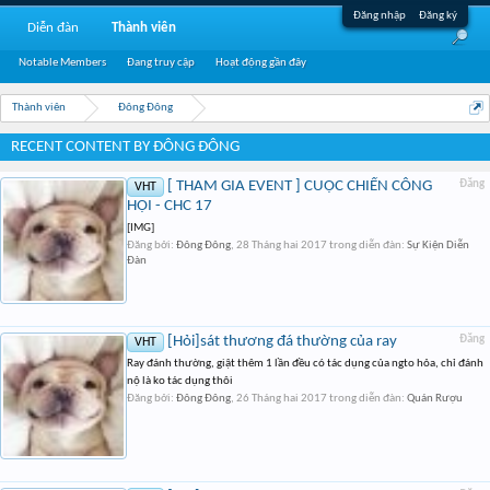
Đăng nhập
Đăng ký
Diễn đàn
Thành viên
Notable Members
Đang truy cập
Hoạt động gần đây
Thành viên
Đông Đông
RECENT CONTENT BY ĐÔNG ĐÔNG
[ THAM GIA EVENT ] CUỘC CHIẾN CÔNG
Đăng
VHT
HỘI - CHC 17
[IMG]
Đăng bởi:
Đông Đông
,
28 Tháng hai 2017
trong diễn đàn:
Sự Kiện Diễn
Đàn
[Hỏi]sát thương đá thường của ray
Đăng
VHT
Ray đánh thường, giật thêm 1 lần đều có tác dụng của ngto hỏa, chỉ đánh
nộ là ko tác dụng thôi
Đăng bởi:
Đông Đông
,
26 Tháng hai 2017
trong diễn đàn:
Quán Rượu