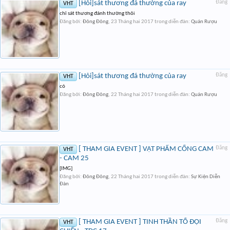
[Hỏi]sát thương đá thường của ray
Đăng
VHT
chỉ sát thương đánh thường thôi
Đăng bởi:
Đông Đông
,
23 Tháng hai 2017
trong diễn đàn:
Quán Rượu
[Hỏi]sát thương đá thường của ray
Đăng
VHT
có
Đăng bởi:
Đông Đông
,
22 Tháng hai 2017
trong diễn đàn:
Quán Rượu
[ THAM GIA EVENT ] VẬT PHẨM CỐNG CAM
Đăng
VHT
- CAM 25
[IMG]
Đăng bởi:
Đông Đông
,
22 Tháng hai 2017
trong diễn đàn:
Sự Kiện Diễn
Đàn
[ THAM GIA EVENT ] TINH THẦN TỔ ĐỘI
Đăng
VHT