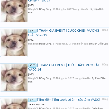
CHIẾN - TDC 17
[IMG]
Đăng bởi:
Đông Đông
,
10 Tháng hai 2017
trong diễn đàn:
Sự Kiện Diễn
Đàn
[ THAM GIA EVENT ] CUỘC CHIẾN VƯƠNG
Đăng
VHT
GIẢ - VGC 19
[IMG]
Đăng bởi:
Đông Đông
,
3 Tháng hai 2017
trong diễn đàn:
Sự Kiện Diễn Đàn
[ THAM GIA EVENT ] THỬ THÁCH VƯỢT ẢI -
Đăng
VHT
VADC 14
[IMG]
Đăng bởi:
Đông Đông
,
20 Tháng một 2017
trong diễn đàn:
Sự Kiện Diễn
Đàn
[Tìm kiếm] Tìm topic có ảnh các tầng VADC]
Đăng
VHT
Thanks bạn nhé
Đăng bởi:
Đông Đông
,
18 Tháng một 2017
trong diễn đàn:
Quán Rượu