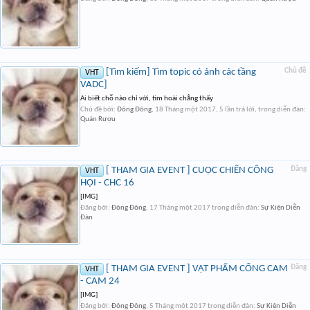
[Tìm kiếm] Tìm topic có ảnh các tầng
Chủ đề
VHT
VADC]
Ai biết chỗ nào chỉ với, tìm hoài chẳng thấy
Chủ đề bởi:
Đông Đông
,
18 Tháng một 2017
, 5 lần trả lời, trong diễn đàn:
Quán Rượu
[ THAM GIA EVENT ] CUỘC CHIẾN CÔNG
Đăng
VHT
HỘI - CHC 16
[IMG]
Đăng bởi:
Đông Đông
,
17 Tháng một 2017
trong diễn đàn:
Sự Kiện Diễn
Đàn
[ THAM GIA EVENT ] VẬT PHẨM CỐNG CAM
Đăng
VHT
- CAM 24
[IMG]
Đăng bởi:
Đông Đông
,
5 Tháng một 2017
trong diễn đàn:
Sự Kiện Diễn