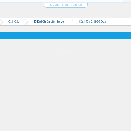
Tùy chọn hiển thị chủ đề
Giải Đấu
Tổ Đội Chiến Liên Server
Các Mùa Giải Đã Qua
Địa điểm món ngon
Địa điểm nhà hàng
Quán cafe kem
Trung tâm mua sắm