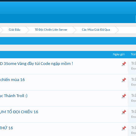
Giải Đấu
Tổ Đội Chiến Liên Server
Các Mùa Giải Đã Qua
Ngày gửi
Trả 
Trả
 HD 3Some Vàng đầy túi Code ngập mồm !
Đọc
Trả
 chiến mùa 16
Đọc
Trả
c Thánh Troll :)
Đọc
Trả
ỤM TỔ ĐỘI CHIẾN 16
Đọc
Trả
 THỨ 16
Đọc