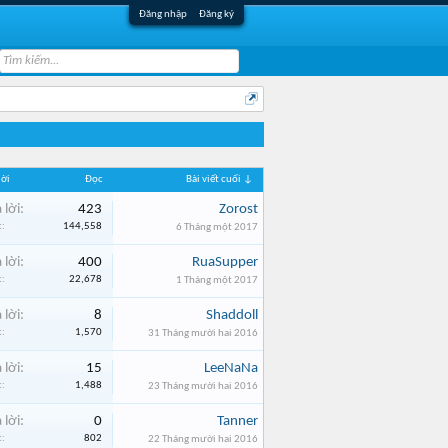
Đăng nhập
Đăng ký
lời
Đọc
Bài viết cuối ↓
 lời:
423
Zorost
:
144,558
6 Tháng một 2017
 lời:
400
RuaSupper
:
22,678
1 Tháng một 2017
 lời:
8
Shaddoll
:
1,570
31 Tháng mười hai 2016
 lời:
15
LeeNaNa
:
1,488
23 Tháng mười hai 2016
 lời:
0
Tanner
:
802
22 Tháng mười hai 2016