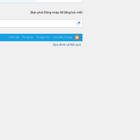
(Bạn phải Đăng nhập để đăng bài viết)
Liên hệ
Trợ giúp
Trang chủ
Lên đầu trang
Quy định và Nội quy