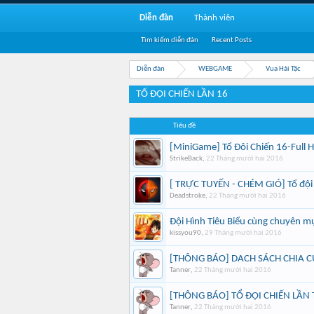
Diễn đàn
Thành viên
Tìm kiếm diễn đàn
Recent Posts
Diễn đàn
WEBGAME
Vua Hải Tặc
TỔ ĐỘI CHIẾN LẦN 16
Tiêu đề
[MiniGame] Tổ Đôi Chiến 16-Full
StrikeBack
,
22 Tháng mười hai 2016
[ TRỰC TUYẾN - CHÉM GIÓ] Tổ đội
Deadstroke
,
22 Tháng mười hai 2016
Đội Hình Tiêu Biểu cùng chuyên mụ
kissyou90
,
29 Tháng mười hai 2016
[THÔNG BÁO] DACH SÁCH CHIA C
Tanner
,
22 Tháng mười hai 2016
[THÔNG BÁO] TỔ ĐỘI CHIẾN LẦN
Tanner
,
22 Tháng mười hai 2016