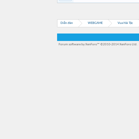
Diễn đàn
WEBGAME
Vua Hải Tặc
Forum software by XenForo™
©2010-2014 XenForo Ltd.