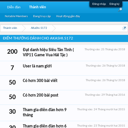
Đăng nhập
Đăng ký
Diễn đàn
Thành viên
Notable Members
Đang truy cập
Hoạt động gần đây
Thành viên
AKaShi.S172
ĐIỂM THƯỞNG DÀNH CHO AKASHI.S172
Đạt danh hiệu Siêu Tân Tinh (
Thưởng vào:
25 Tháng sáu 2018
200
VIP11 Game Vua Hải Tặc )
User là nam giới
Thưởng vào:
26 Tháng tư 2018
7
Có hơn 300 bài viết
Thưởng vào:
26 Tháng tư 2018
50
Có hơn 200 bài post
Thưởng vào:
29 Tháng hai 2016
50
Tham gia diễn đàn hơn 9
Thưởng vào:
24 Tháng mười hai 2015
30
tháng
Tham gia diễn đàn hơn 6
Thưởng vào:
23 Tháng mười hai 2015