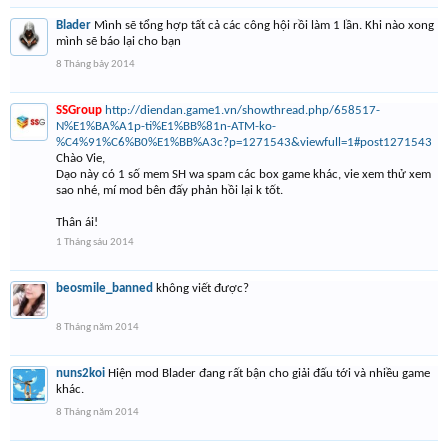
Blader
Mình sẽ tổng hợp tất cả các công hội rồi làm 1 lần. Khi nào xong
mình sẽ báo lại cho bạn
8 Tháng bảy 2014
SSGroup
http://diendan.game1.vn/showthread.php/658517-
N%E1%BA%A1p-ti%E1%BB%81n-ATM-ko-
%C4%91%C6%B0%E1%BB%A3c?p=1271543&viewfull=1#post1271543
Chào Vie,
Dạo này có 1 số mem SH wa spam các box game khác, vie xem thử xem
sao nhé, mí mod bên đấy phản hồi lại k tốt.
Thân ái!
1 Tháng sáu 2014
beosmile_banned
không viết được?
8 Tháng năm 2014
nuns2koi
Hiện mod Blader đang rất bận cho giải đấu tới và nhiều game
khác.
8 Tháng năm 2014