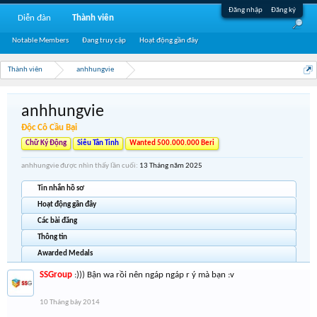
Đăng nhập
Đăng ký
Diễn đàn
Thành viên
Notable Members
Đang truy cập
Hoạt động gần đây
Thành viên
anhhungvie
anhhungvie
Độc Cô Cầu Bại
Chữ Ký Động
Siêu Tân Tinh
Wanted 500.000.000 Beri
anhhungvie được nhìn thấy lần cuối:
13 Tháng năm 2025
Tin nhắn hồ sơ
Hoạt động gần đây
Các bài đăng
Thông tin
Awarded Medals
SSGroup
:))) Bận wa rồi nên ngáp ngáp r ý mà bạn :v
10 Tháng bảy 2014