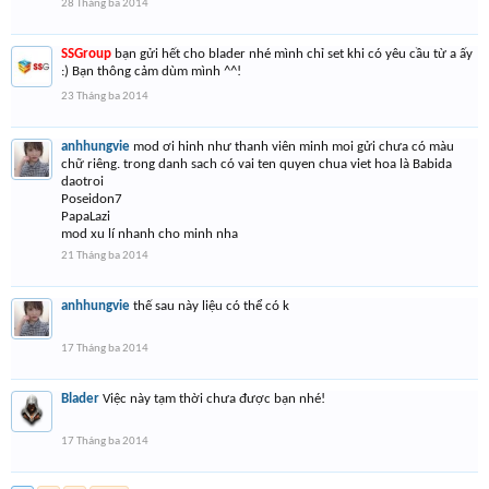
28 Tháng ba 2014
SSGroup
bạn gửi hết cho blader nhé mình chỉ set khi có yêu cầu từ a ấy
:) Bạn thông cảm dùm mình ^^!
23 Tháng ba 2014
anhhungvie
mod ơi hinh như thanh viên minh moi gửi chưa có màu
chữ riêng. trong danh sach có vai ten quyen chua viet hoa là Babida
daotroi
Poseidon7
PapaLazi
mod xu lí nhanh cho minh nha
21 Tháng ba 2014
anhhungvie
thế sau này liệu có thể có k
17 Tháng ba 2014
Blader
Việc này tạm thời chưa được bạn nhé!
17 Tháng ba 2014