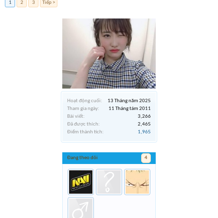
1
2
3
Tiếp >
Hoạt động cuối:
13 Tháng năm 2025
Tham gia ngày:
11 Tháng tám 2011
Bài viết:
3,266
Đã được thích:
2,465
Điểm thành tích:
1,965
Đang theo dõi
4