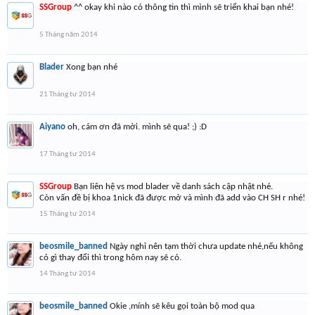
SSGroup
^^ okay khi nào có thông tin thì mình sẽ triển khai bạn nhé!
5 Tháng năm 2014
Blader
Xong bạn nhé
21 Tháng tư 2014
Aiyano
oh, cám ơn đã mời. mình sẽ qua! ;) :D
17 Tháng tư 2014
SSGroup
Bạn liên hệ vs mod blader về danh sách cập nhật nhé.
Còn vấn đề bị khoa 1nick đã được mở và mình đã add vào CH SH r nhé!
15 Tháng tư 2014
beosmile_banned
Ngày nghỉ nên tạm thời chưa update nhé,nếu không
có gì thay đổi thì trong hôm nay sẽ có.
14 Tháng tư 2014
beosmile_banned
Okie ,mính sẽ kêu gọi toàn bộ mod qua