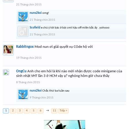
21 Tháng chín 2015
nuns2koi
omg!
21 Tháng chín 2015
Scofield
e chú ý tới bác ở bài cmt hậu off miền bắc ấy . yohooo
21 Tháng chín 2015
Rabbitngox
Mod nun ơi giải quyết vụ COde hộ với
19 Tháng chín 2015
OngCu
Anh cho em hỏi là khi nào mới nhận được code minigame của
sinh nhật VHT lần 3 ở HCM vậy ạ? nghóng hôm giờ chưa thấy
8 Tháng chín 2015
nuns2koi
Chắc thứ ba tuần sau
9 Tháng chín 2015
1
2
3
4
5
6
→
11
Tiếp >