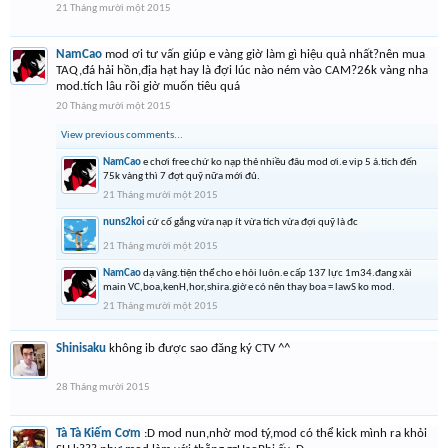
21 Tháng mười một 2015
NamCao
mod ơi tư vấn giúp e vàng giờ làm gì hiệu quả nhất?nên mua
TAQ,đá hải hồn,địa hạt hay là đợi lúc nào ném vào CAM?26k vàng nha
mod.tích lâu rồi giờ muốn tiêu quá
20 Tháng mười một 2015
View previous comments...
NamCao
e chơi free chứ ko nạp thẻ nhiều đâu mod ơi.e vip 5 á.tích đến
75k vàng thì 7 đợt quỹ nữa mới đủ.
21 Tháng mười một 2015
nuns2koi
cứ cố gắng vừa nạp ít vừa tích vừa đợi quỹ là đc
21 Tháng mười một 2015
NamCao
dạ vâng.tiện thể cho e hỏi luôn.e cấp 137 lực 1m34.đang xài
main VC,boa,kenH,hor,shira.giờ e có nên thay boa = lawS ko mod.
21 Tháng mười một 2015
Shinisaku
không ib được sao đăng ký CTV ^^
28 Tháng mười 2015
Tà Tà Kiếm Cơm
:D mod nun,nhờ mod tý,mod có thể kick mình ra khỏi