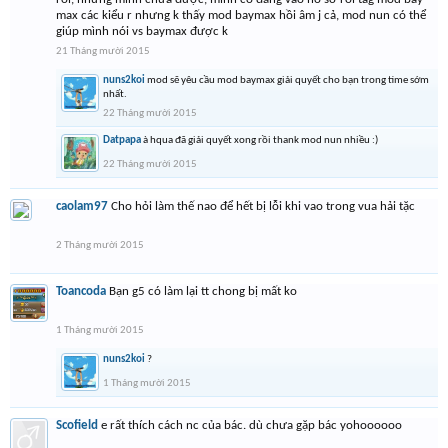
max các kiểu r nhưng k thấy mod baymax hồi âm j cả, mod nun có thể
giúp mình nói vs baymax được k
21 Tháng mười 2015
nuns2koi
mod sẽ yêu cầu mod baymax giải quyết cho bạn trong time sớm
nhất.
22 Tháng mười 2015
Datpapa
à hqua đã giải quyết xong rồi thank mod nun nhiều :)
22 Tháng mười 2015
caolam97
Cho hỏi làm thế nao để hết bị lỗi khi vao trong vua hải tặc
2 Tháng mười 2015
Toancoda
Bạn g5 có làm lại tt chong bị mất ko
1 Tháng mười 2015
nuns2koi
?
1 Tháng mười 2015
Scofield
e rất thích cách nc của bác. dù chưa gặp bác yohoooooo