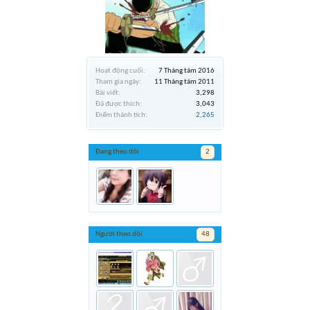
Hoạt động cuối:
7 Tháng tám 2016
Tham gia ngày:
11 Tháng tám 2011
Bài viết:
3,298
Đã được thích:
3,043
Điểm thành tích:
2,265
Đang theo dõi
2
Người theo dõi
48