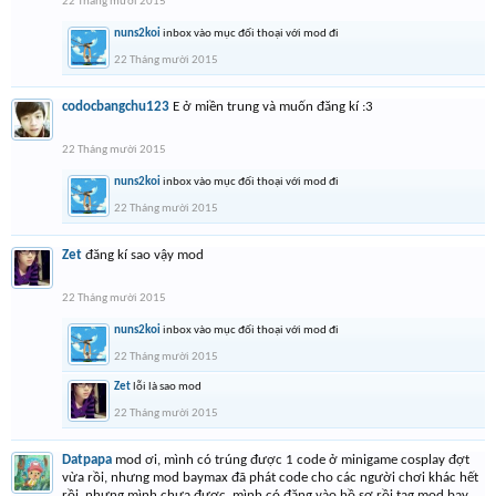
22 Tháng mười 2015
nuns2koi
inbox vào mục đối thoại với mod đi
22 Tháng mười 2015
codocbangchu123
E ở miền trung và muốn đăng kí :3
22 Tháng mười 2015
nuns2koi
inbox vào mục đối thoại với mod đi
22 Tháng mười 2015
Zet
đăng kí sao vậy mod
22 Tháng mười 2015
nuns2koi
inbox vào mục đối thoại với mod đi
22 Tháng mười 2015
Zet
lỗi là sao mod
22 Tháng mười 2015
Datpapa
mod ơi, mình có trúng được 1 code ở minigame cosplay đợt
vừa rồi, nhưng mod baymax đã phát code cho các người chơi khác hết
rồi, nhưng mình chưa được, mình có đăng vào hồ sơ rồi tag mod bay