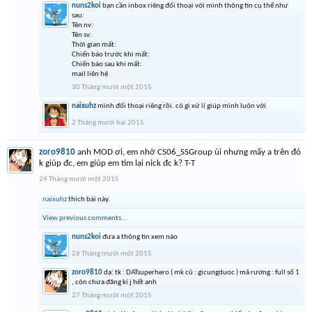
nuns2koi
bạn cần inbox riêng đối thoại với mình thông tin cụ thể như
sau:
Tên nv:
Tên sv:
Thời gian mất:
Chiến báo trước khi mất:
Chiến báo sau khi mất:
mail liên hệ
30 Tháng mười một 2015
naixuhz
mình đối thoại riêng rồi. có gì xử lí giúp mình luôn với
2 Tháng mười hai 2015
zoro9810
anh MOD ơi, em nhờ CS06_SSGroup ùi nhưng mấy a trên đó
k giúp đc, em giúp em tìm lại nick đc k? T-T
24 Tháng mười một 2015
naixuhz
thích bài này.
View previous comments...
nuns2koi
đưa a thông tin xem nào
26 Tháng mười một 2015
zoro9810
dạ: tk : DATsuperhero ( mk cũ : gicungduoc ) mã rương : full số 1
, còn chưa đăng kí j hết anh
27 Tháng mười một 2015