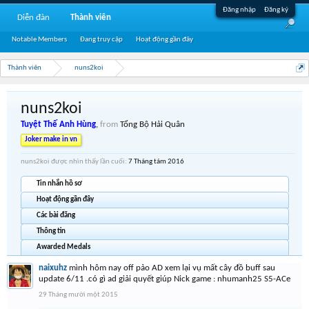
Đăng nhập
Đăng ký
Diễn đàn
Thành viên
Notable Members
Đang truy cập
Hoạt động gần đây
Thành viên
nuns2koi
nuns2koi
Tuyệt Thế Anh Hùng
,
from
Tổng Bộ Hải Quân
Joker make in vn
nuns2koi được nhìn thấy lần cuối:
7 Tháng tám 2016
Tin nhắn hồ sơ
Hoạt động gần đây
Các bài đăng
Thông tin
Awarded Medals
naixuhz
mình hôm nay off pảo AD xem lại vụ mất cây đồ buff sau
update 6/11 .có gì ad giải quyết giúp Nick game : nhumanh25 S5-ACe
29 Tháng mười một 2015