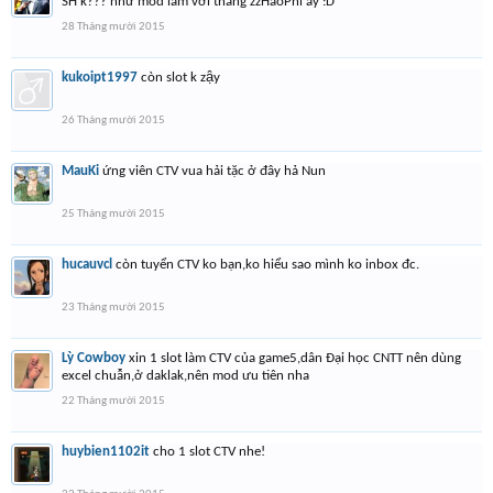
SH k??? như mod làm với thằng zzHaoPhi ấy :D
28 Tháng mười 2015
kukoipt1997
còn slot k zậy
26 Tháng mười 2015
MauKi
ứng viên CTV vua hải tặc ở đây hả Nun
25 Tháng mười 2015
hucauvcl
còn tuyển CTV ko bạn,ko hiểu sao mình ko inbox đc.
23 Tháng mười 2015
Lỳ Cowboy
xin 1 slot làm CTV của game5,dân Đại học CNTT nên dùng
excel chuẫn,ở daklak,nên mod ưu tiên nha
22 Tháng mười 2015
huybien1102it
cho 1 slot CTV nhe!