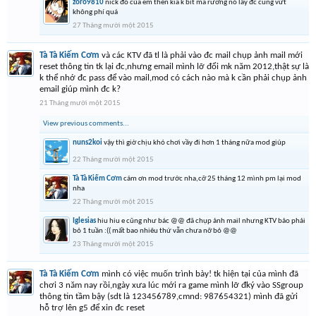
zoro9810
nick đó của em thèn kia k bít mã rương nó lấy đc cũng vứt
không phí quá
27 Tháng mười một 2015
Tà Tà Kiếm Cơm
và các KTV đã tl là phải vào đc mail chụp ảnh mail mới
reset thông tin tk lại đc,nhưng email mình lỡ đổi mk năm 2012,thật sự là
k thể nhớ đc pass để vào mail,mod có cách nào mà k cần phải chụp ảnh
email giúp mình đc k?
21 Tháng mười một 2015
View previous comments...
nuns2koi
vậy thì giờ chịu khó chơi vầy đi hơn 1 tháng nữa mod giúp
22 Tháng mười một 2015
Tà Tà Kiếm Cơm
cám ơn mod trước nha,cỡ 25 tháng 12 mình pm lại mod
nha
22 Tháng mười một 2015
Iglesias
hiu hiu e cũng như bác @@ đã chụp ảnh mail nhưng KTV bảo phải
bỏ 1 tuần :(( mất bao nhiêu thứ vẫn chưa nỡ bỏ @@
23 Tháng mười một 2015
Tà Tà Kiếm Cơm
mình có việc muốn trình bày! tk hiện tại của mình đã
chơi 3 năm nay rồi,ngày xưa lúc mới ra game mình lỡ đký vào SSgroup
thông tin tầm bậy (sdt là 123456789,cmnd: 987654321) mình đã gửi
hỗ trợ lên g5 để xin đc reset