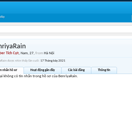
 đây
nriyaRain
er Tích Cực
, Nam, 27,
from
Hà Nội
aRain được nhìn thấy lần cuối:
17 Tháng bảy 2021
in nhắn hồ sơ
Hoạt động gần đây
Các bài đăng
Thông tin
tại không có tin nhắn trong hồ sơ của BenriyaRain.