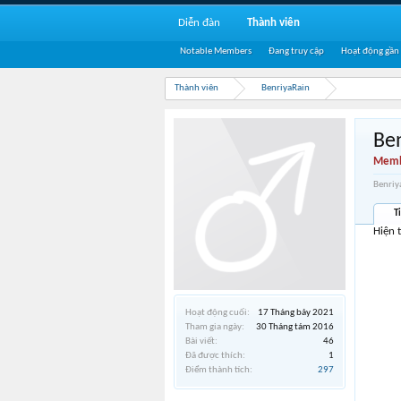
Diễn đàn
Thành viên
Notable Members
Đang truy cập
Hoạt động gần
Thành viên
BenriyaRain
Be
Memb
Benriy
T
Hiện 
Hoạt động cuối:
17 Tháng bảy 2021
Tham gia ngày:
30 Tháng tám 2016
Bài viết:
46
Đã được thích:
1
Điểm thành tích:
297