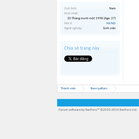
Giới tính:
Nam
Sinh nhật:
20 Tháng mười một 1998
(Age: 27)
Nơi ở:
Hà Nội
Nghề nghiệp:
Sinh viên
Chia sẻ trang này
Thành viên
BenriyaRain
Forum software by XenForo™
©2010-2014 XenForo Ltd.