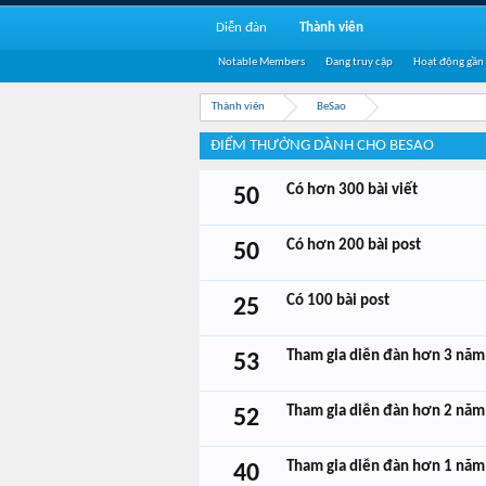
Diễn đàn
Thành viên
Notable Members
Đang truy cập
Hoạt động gần
Thành viên
BeSao
ĐIỂM THƯỞNG DÀNH CHO BESAO
Có hơn 300 bài viết
50
Có hơn 200 bài post
50
Có 100 bài post
25
Tham gia diễn đàn hơn 3 năm
53
Tham gia diễn đàn hơn 2 năm
52
Tham gia diễn đàn hơn 1 năm
40