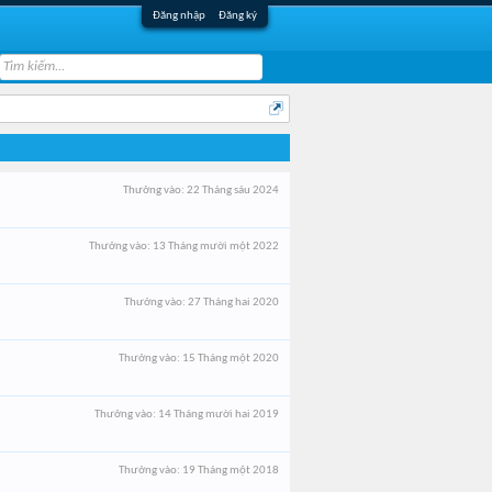
Đăng nhập
Đăng ký
Thưởng vào:
22 Tháng sáu 2024
Thưởng vào:
13 Tháng mười một 2022
Thưởng vào:
27 Tháng hai 2020
Thưởng vào:
15 Tháng một 2020
Thưởng vào:
14 Tháng mười hai 2019
Thưởng vào:
19 Tháng một 2018