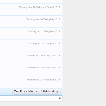
Thưởng vào:
20 Tháng mười một 2017
Thưởng vào:
14 Tháng bảy 2017
Thưởng vào:
1 Tháng bảy 2017
Thưởng vào:
16 Tháng tư 2017
Thưởng vào:
28 Tháng hai 2017
Thưởng vào:
15 Tháng hai 2017
Thưởng vào:
15 Tháng một 2017
Xem tất cả thành tích có thể đạt được