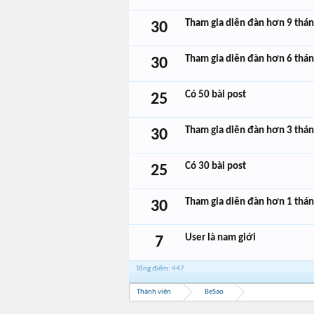
Tham gia diễn đàn hơn 9 thá
30
Tham gia diễn đàn hơn 6 thá
30
Có 50 bài post
25
Tham gia diễn đàn hơn 3 thá
30
Có 30 bài post
25
Tham gia diễn đàn hơn 1 thá
30
User là nam giới
7
Tổng điểm: 447
Thành viên
BeSao