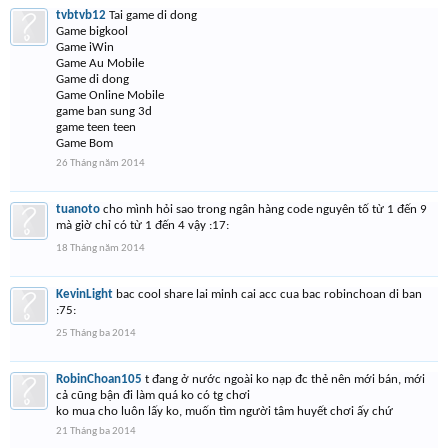
tvbtvb12
Tai game di dong
Game bigkool
Game iWin
Game Au Mobile
Game di dong
Game Online Mobile
game ban sung 3d
game teen teen
Game Bom
26 Tháng năm 2014
tuanoto
cho mình hỏi sao trong ngân hàng code nguyên tố từ 1 đến 9
mà giờ chỉ có từ 1 đến 4 vậy :17:
18 Tháng năm 2014
KevinLight
bac cool share lai minh cai acc cua bac robinchoan di ban
:75:
25 Tháng ba 2014
RobinChoan105
t đang ở nước ngoài ko nạp đc thẻ nên mới bán, mới
cả cũng bận đi làm quá ko có tg chơi
ko mua cho luôn lấy ko, muốn tìm người tâm huyết chơi ấy chứ
21 Tháng ba 2014