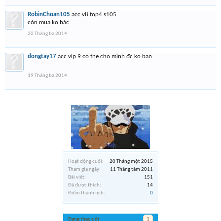
RobinChoan105
acc v8 top4 s105
còn mua ko bác
20 Tháng ba 2014
dongtay17
acc vip 9 co the cho mình đc ko ban
19 Tháng ba 2014
Hoạt động cuối:
20 Tháng một 2015
Tham gia ngày:
11 Tháng tám 2011
Bài viết:
151
Đã được thích:
14
Điểm thành tích:
0
Đang theo dõi
1