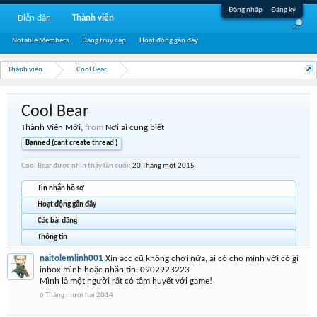
Đăng nhập
Đăng ký
Diễn đàn
Thành viên
Notable Members
Đang truy cập
Hoạt động gần đây
Thành viên
Cool Bear
Cool Bear
Thành Viên Mới
,
from
Nơi ai cũng biết
Banned (cant create thread )
Cool Bear được nhìn thấy lần cuối:
20 Tháng một 2015
Tin nhắn hồ sơ
Hoạt động gần đây
Các bài đăng
Thông tin
naitolemlinh001
Xin acc cũ không chơi nữa, ai có cho mình với có gì
inbox mình hoặc nhắn tin: 0902923223
Mình là một người rất có tâm huyết với game!
6 Tháng mười hai 2014