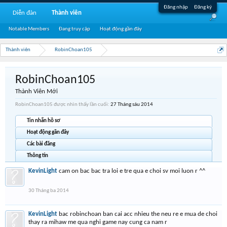
Đăng nhập
Đăng ký
Diễn đàn
Thành viên
Notable Members
Đang truy cập
Hoạt động gần đây
Thành viên
RobinChoan105
RobinChoan105
Thành Viên Mới
RobinChoan105 được nhìn thấy lần cuối:
27 Tháng sáu 2014
Tin nhắn hồ sơ
Hoạt động gần đây
Các bài đăng
Thông tin
KevinLight
cam on bac bac tra loi e tre qua e choi sv moi luon r ^^
30 Tháng ba 2014
KevinLight
bac robinchoan ban cai acc nhieu the neu re e mua de choi
thay ra mihaw me qua nghi game nay cung ca nam r