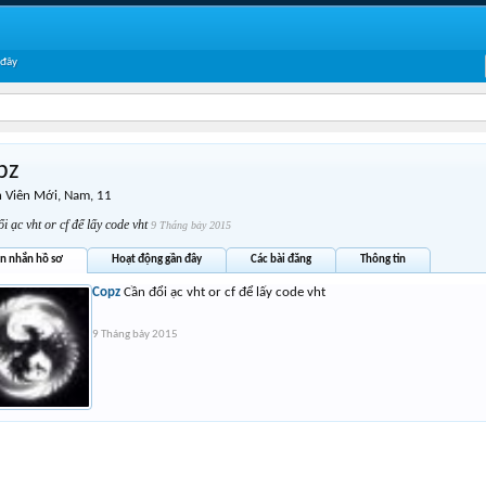
 đây
pz
 Viên Mới
, Nam, 11
i ạc vht or cf để lấy code vht
9 Tháng bảy 2015
in nhắn hồ sơ
Hoạt động gần đây
Các bài đăng
Thông tin
Copz
Cần đổi ạc vht or cf để lấy code vht
9 Tháng bảy 2015