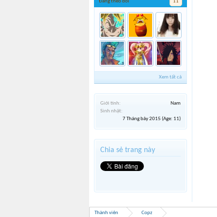
Đang theo dõi
11
Xem tất cả
Giới tính:
Nam
Sinh nhật:
7 Tháng bảy 2015
(Age: 11)
Chia sẻ trang này
Thành viên
Copz