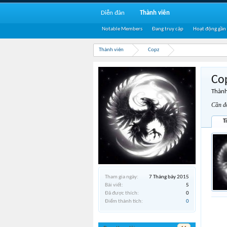
Diễn đàn
Thành viên
Notable Members
Đang truy cập
Hoạt động gần
Thành viên
Copz
Co
Thành
Cần đổ
T
Tham gia ngày:
7 Tháng bảy 2015
Bài viết:
5
Đã được thích:
0
Điểm thành tích:
0