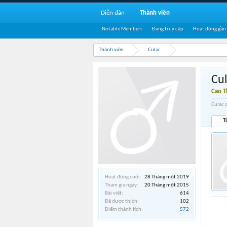
Diễn đàn
Thành viên
Notable Members
Đang truy cập
Hoạt động gần
Thành viên
Culac
Cu
Cao 
Culac 
T
Hoạt động cuối:
28 Tháng một 2019
Tham gia ngày:
20 Tháng một 2015
Bài viết:
614
Đã được thích:
102
Điểm thành tích:
572