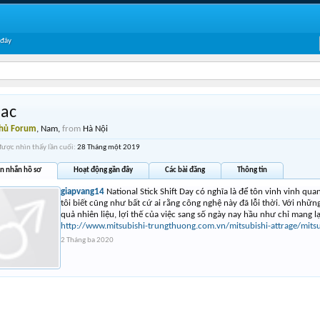
 đây
lac
Thủ Forum
, Nam,
from
Hà Nội
được nhìn thấy lần cuối:
28 Tháng một 2019
in nhắn hồ sơ
Hoạt động gần đây
Các bài đăng
Thông tin
giapvang14
National Stick Shift Day có nghĩa là để tôn vinh vinh q
tôi biết cũng như bất cứ ai rằng công nghệ này đã lỗi thời. Với nhữn
quả nhiên liệu, lợi thế của việc sang số ngày nay hầu như chỉ mang lại
http://www.mitsubishi-trungthuong.com.vn/mitsubishi-attrage/mitsu
2 Tháng ba 2020