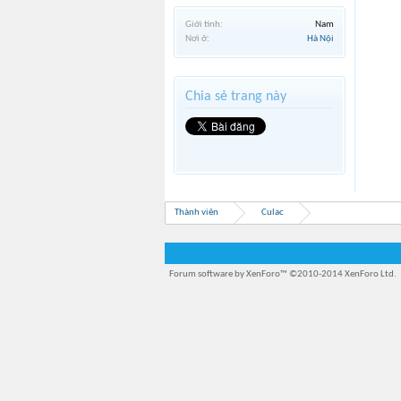
Giới tính:
Nam
Nơi ở:
Hà Nội
Chia sẻ trang này
Thành viên
Culac
Forum software by XenForo™
©2010-2014 XenForo Ltd.