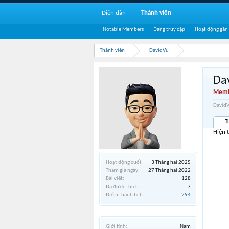
Diễn đàn
Thành viên
Notable Members
Đang truy cập
Hoạt động gần
Thành viên
DavidVu
Da
Memb
DavidV
T
Hiện 
Hoạt động cuối:
3 Tháng hai 2025
Tham gia ngày:
27 Tháng hai 2022
Bài viết:
128
Đã được thích:
7
Điểm thành tích:
294
Giới tính:
Nam