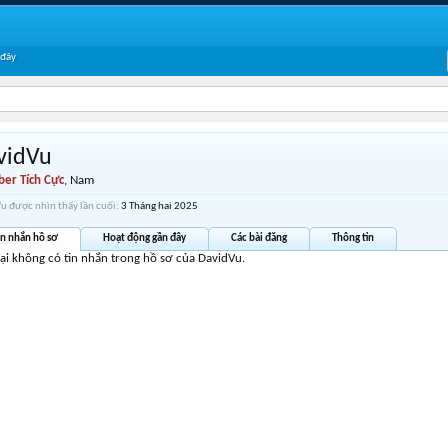
 đây
vidVu
er Tích Cực
, Nam
u được nhìn thấy lần cuối:
3 Tháng hai 2025
in nhắn hồ sơ
Hoạt động gần đây
Các bài đăng
Thông tin
tại không có tin nhắn trong hồ sơ của DavidVu.