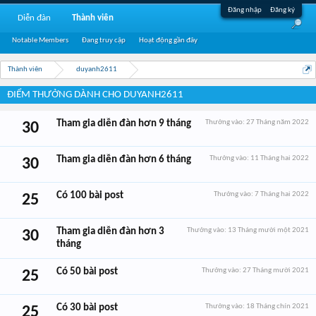
Đăng nhập
Đăng ký
Diễn đàn
Thành viên
Notable Members
Đang truy cập
Hoạt động gần đây
Thành viên
duyanh2611
ĐIỂM THƯỞNG DÀNH CHO DUYANH2611
Tham gia diễn đàn hơn 9 tháng
Thưởng vào:
27 Tháng năm 2022
30
Tham gia diễn đàn hơn 6 tháng
Thưởng vào:
11 Tháng hai 2022
30
Có 100 bài post
Thưởng vào:
7 Tháng hai 2022
25
Tham gia diễn đàn hơn 3
Thưởng vào:
13 Tháng mười một 2021
30
tháng
Có 50 bài post
Thưởng vào:
27 Tháng mười 2021
25
Có 30 bài post
Thưởng vào:
18 Tháng chín 2021
25