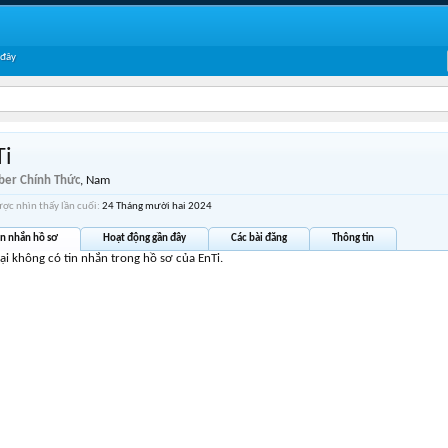
 đây
Ti
er Chính Thức
, Nam
ược nhìn thấy lần cuối:
24 Tháng mười hai 2024
in nhắn hồ sơ
Hoạt động gần đây
Các bài đăng
Thông tin
tại không có tin nhắn trong hồ sơ của EnTi.