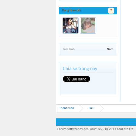
Đang theo dõi
2
Giới tính:
Nam
Chia sẻ trang này
Thành viên
EnTi
Forum software by XenForo™
©2010-2014 XenForo Ltd.