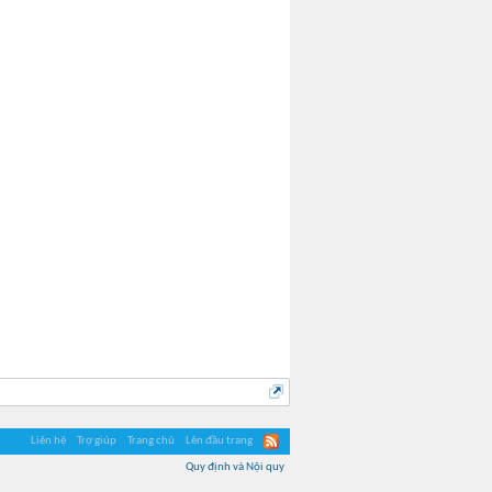
Belinda
Hime
Liên hệ
Trợ giúp
Trang chủ
Lên đầu trang
Quy định và Nội quy