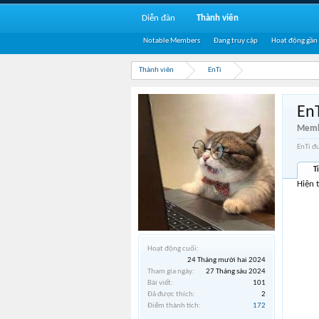
Diễn đàn
Thành viên
Notable Members
Đang truy cập
Hoạt động gần
Thành viên
EnTi
En
Memb
EnTi đ
T
Hiện 
Hoạt động cuối:
24 Tháng mười hai 2024
Tham gia ngày:
27 Tháng sáu 2024
Bài viết:
101
Đã được thích:
2
Điểm thành tích:
172