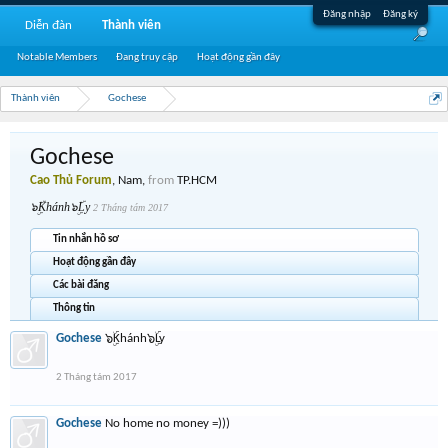
Đăng nhập
Đăng ký
Diễn đàn
Thành viên
Notable Members
Đang truy cập
Hoạt động gần đây
Thành viên
Gochese
Gochese
Cao Thủ Forum
, Nam,
from
TP.HCM
๖ۣۜKhánh๖ۣۜLy
2 Tháng tám 2017
Tin nhắn hồ sơ
Hoạt động gần đây
Các bài đăng
Thông tin
Gochese
๖ۣۜKhánh๖ۣۜLy
2 Tháng tám 2017
Gochese
No home no money =)))