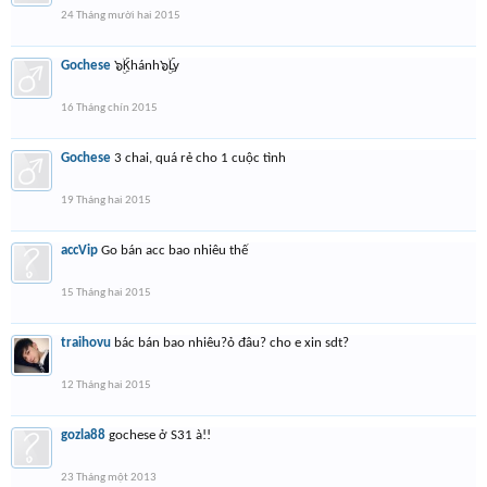
24 Tháng mười hai 2015
Gochese
๖ۣۜKhánh๖ۣۜLy
16 Tháng chín 2015
Gochese
3 chai, quá rẻ cho 1 cuộc tình
19 Tháng hai 2015
accVip
Go bán acc bao nhiêu thế
15 Tháng hai 2015
traihovu
bác bán bao nhiêu?ỏ đâu? cho e xin sdt?
12 Tháng hai 2015
gozla88
gochese ở S31 à!!
23 Tháng một 2013