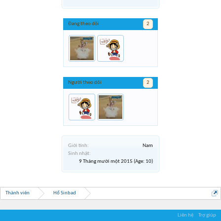
Đang theo dõi
2
Người theo dõi
2
Giới tính:
Nam
Sinh nhật:
9 Tháng mười một 2015
(Age: 10)
Thành viên
Hổ Sinbad
Liên hệ
Trợ giúp