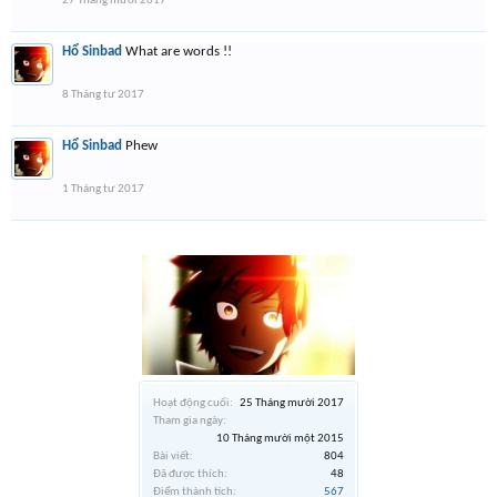
27 Tháng mười 2017
Hổ Sinbad
What are words !!
8 Tháng tư 2017
Hổ Sinbad
Phew
1 Tháng tư 2017
Hoạt động cuối:
25 Tháng mười 2017
Tham gia ngày:
10 Tháng mười một 2015
Bài viết:
804
Đã được thích:
48
Điểm thành tích:
567