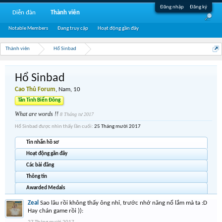
Đăng nhập
Đăng ký
Diễn đàn
Thành viên
Notable Members
Đang truy cập
Hoạt động gần đây
Thành viên
Hổ Sinbad
Hổ Sinbad
Cao Thủ Forum
, Nam, 10
Tân Tinh Biển Đông
What are words !!
8 Tháng tư 2017
Hổ Sinbad được nhìn thấy lần cuối:
25 Tháng mười 2017
Tin nhắn hồ sơ
Hoạt động gần đây
Các bài đăng
Thông tin
Awarded Medals
Zeal
Sao lâu rồi không thấy ông nhỉ, trước nhớ năng nổ lắm mà ta :D
Hay chán game rồi )):