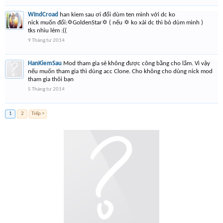
WIndCroad
han kiem sau ơi đổi dùm ten mình với dc ko
nick muốn đổi:✡GoldenStar✡ ( nếu ✡ ko xài dc thì bỏ dùm mình )
tks nhìu lém :((
9 Tháng tư 2014
HanKiemSau
Mod tham gia sẻ không được công bằng cho lắm. Vì vậy
nếu muốn tham gia thì dùng acc Clone. Cho không cho dùng nick mod
tham gia thôi bạn
5 Tháng tư 2014
1
2
Tiếp >