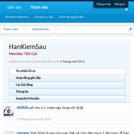
Đăng nhập
Đăng ký
Diễn đàn
Thành viên
Notable Members
Đang truy cập
Hoạt động gần đây
Thành viên
HanKiemSau
HanKiemSau
Member Tích Cực
HanKiemSau được nhìn thấy lần cuối:
6 Tháng một 2016
Tin nhắn hồ sơ
Hoạt động gần đây
Các bài đăng
Thông tin
Awarded Medals
sfsfdsfs
ad cho e 1 code ngư long với @@
13 Tháng mười một 2015
nonane
Tình hình là em vừa nap 50k vô chợ đen mua 1 đại ngọc lễ bao