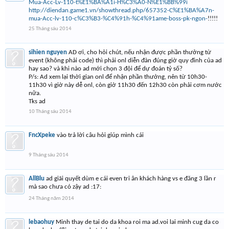
Mua-Acc-Lv-110-t%E1%BA%A1i-H%C3%A0-N%E1%BB%99i
http://diendan.game1.vn/showthread.php/657352-C%E1%BA%A7n-
mua-Acc-lv-110-c%C3%B3-%C4%91h-%C4%91ame-boss-pk-ngon-
!!!!!
25 Tháng sáu 2014
sihien nguyen
AD ơi, cho hỏi chút, nếu nhận được phần thưởng từ
event (không phải code) thì phải onl diễn đàn đúng giờ quy đinh của ad
hay sao? và khi nào ad mới chọn 3 đội để dự đoán tỷ số?
P/s: Ad xem lại thời gian onl để nhận phần thưởng, nên từ 10h30-
11h30 vì giờ này dễ onl, còn giờ 11h30 đến 12h30 còn phải cơm nước
nữa.
Tks ad
10 Tháng sáu 2014
FncXpeke
vào trả lời câu hỏi giúp mình cái
9 Tháng sáu 2014
AllBlu
ad giãi quyết dùm e cái even tri ân khách hàng vs e đăng 3 lần r
mà sao chưa có zậy ad :17:
24 Tháng năm 2014
lebaohuy
Minh thay de tai do da khoa roi ma ad.voi lai minh cug da co