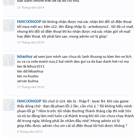
bao danh offline tren de tai do roi nha
21 Tháng năm 2014
FANCUONGOP
tôi không nhận được mã xác nhận khi đổi số điện thoại
tôi mua một acc bên s22, tên đăng nhập là : ariesboyno2 , tôi đã có mail,
nhưng khi đổi số điện thoại thì ko nhận được mã xác nhận gửi về mail
hay điện thoại. tôi phải làm sao, mong admin xử lý giúp!
17 Tháng năm 2014
lebaohuy
ad xem jum minh sao chua dc lanh thuong su kien tim ve lich
su va ca vote event nua,2 bai minh deu gui va da bao danh het roi ma
ten tk:lehuy1011
ten dd:lebaohuy
ten nv:huybo
server:bulma
17 Tháng năm 2014
FANCUONGOP
Tôi chơi ở s24, tên là : Thập-Ý ; lever 84. Khi vào game
thấy dòng chữ : Bạn đã phạm lỗi 2 lần, cần chú ý, ! Tôi không hiểu mình
phạm lỗi gì ? Hôm trước tôi nhận thưởng Thành thăng cấp thì mất 50v
và nó tự động làm mới luôn cái thành trong khi tôi còn chưa chạy thành
đó trong ngày, không phải ấn nhầm đâu nhé! Mong admin xử lý
giúp.Nếu được admin cho xin cái số điện thoại tôi hỏi được không ?
6 Tháng năm 2014