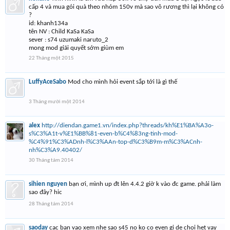
cấp 4 và mua gói quà theo nhóm 150v mà sao vô rương thì lại không có
?
id: khanh134a
tên NV : Child KaSa KaSa
sever : s74 uzumaki naruto_2
mong mod giãi quyết sớm giùm em
22 Tháng một 2015
LuffyAceSabo
Mod cho mình hỏi event sắp tới là gì thế
3 Tháng mười một 2014
alex
http://diendan.game1.vn/index.php?threads/kh%E1%BA%A3o-
s%C3%A1t-v%E1%BB%81-even-b%C4%83ng-tinh-mod-
%C4%91%C3%ADnh-l%C3%AAn-top-d%C3%B9m-m%C3%ACnh-
nh%C3%A9.40402/
30 Tháng tám 2014
sihien nguyen
bạn ơi, mình up đt lên 4.4.2 giờ k vào đc game. phải làm
sao đây? hic
28 Tháng tám 2014
saoday
cac ban vao xem nhe sao s45 no ko co even gi de choi het vay