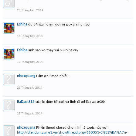
26 Tháng tám 2014
Echiha
du 34ngan diem do roi gioxai nhu nao
11 Tháng bảy 2014
Echiha
anh sao ko thay xai SSPoint vay
11 Tháng bảy 2014
nhoxquang
Cảm ơn Smod nhiều
26 Tháng sáu 2014
BaDamS15
sửa lẹ dùm tôi cái hư linh đi ad lâu wa à:35:
25 Tháng sáu 2014
nhoxquang
Phiền Smod closed cho mình 2 topic này với
http://diendan.game1.vn/showthread.php/660353-C%E1%BA%A7n-