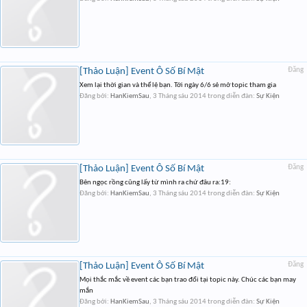
[Thảo Luận] Event Ô Số Bí Mật
Đăng
Xem lại thời gian và thể lệ bạn. Tới ngày 6/6 sẻ mở topic tham gia
Đăng bởi:
HanKiemSau
,
3 Tháng sáu 2014
trong diễn đàn:
Sự Kiện
[Thảo Luận] Event Ô Số Bí Mật
Đăng
Bên ngọc rồng cũng lấy từ mình ra chứ đâu ra:19:
Đăng bởi:
HanKiemSau
,
3 Tháng sáu 2014
trong diễn đàn:
Sự Kiện
[Thảo Luận] Event Ô Số Bí Mật
Đăng
Mọi thắc mắc về event các bạn trao đổi tại topic này. Chúc các bạn may
mắn
Đăng bởi:
HanKiemSau
,
3 Tháng sáu 2014
trong diễn đàn:
Sự Kiện