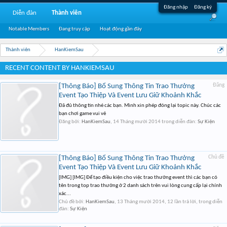
Đăng nhập
Đăng ký
Diễn đàn
Thành viên
Notable Members
Đang truy cập
Hoạt động gần đây
Thành viên
HanKiemSau
RECENT CONTENT BY HANKIEMSAU
[Thông Báo] Bổ Sung Thông Tin Trao Thưởng
Đăng
Event Tạo Thiệp Và Event Lưu Giữ Khoảnh Khắc
Đã đủ thông tin nhé các bạn. Mình xin phép đóng lại topic này. Chúc các
bạn chơi game vui vẻ
Đăng bởi:
HanKiemSau
,
14 Tháng mười 2014
trong diễn đàn:
Sự Kiện
[Thông Báo] Bổ Sung Thông Tin Trao Thưởng
Chủ đề
Event Tạo Thiệp Và Event Lưu Giữ Khoảnh Khắc
[IMG] [IMG] Để tạo điều kiện cho việc trao thưởng event thì các bạn có
tên trong top trao thưởng ở 2 danh sách trên vui lòng cung cấp lại chính
xác...
Chủ đề bởi:
HanKiemSau
,
13 Tháng mười 2014
, 12 lần trả lời, trong diễn
đàn:
Sự Kiện