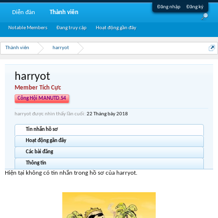
Đăng nhập
Đăng ký
Diễn đàn
Thành viên
Notable Members
Đang truy cập
Hoạt động gần đây
Thành viên
harryot
harryot
Member Tích Cực
Công Hội MANUTD.S4
harryot được nhìn thấy lần cuối:
22 Tháng bảy 2018
Tin nhắn hồ sơ
Hoạt động gần đây
Các bài đăng
Thông tin
Hiện tại không có tin nhắn trong hồ sơ của harryot.