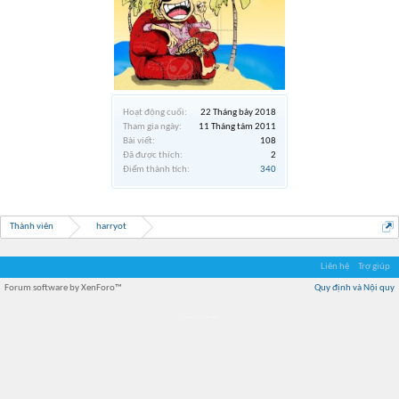
Hoạt động cuối:
22 Tháng bảy 2018
Tham gia ngày:
11 Tháng tám 2011
Bài viết:
108
Đã được thích:
2
Điểm thành tích:
340
Thành viên
harryot
Liên hệ
Trợ giúp
Forum software by XenForo™
Quy định và Nội quy
Địa điểm món ngon
Địa điểm nhà hàng
Quán cafe kem
Trung tâm mua sắm