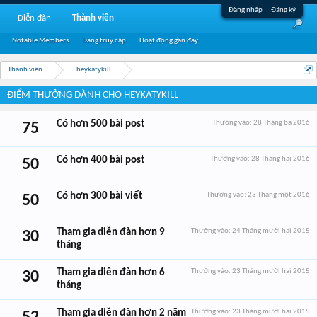
Đăng nhập
Đăng ký
Diễn đàn
Thành viên
Notable Members
Đang truy cập
Hoạt động gần đây
Thành viên
heykatykill
ĐIỂM THƯỞNG DÀNH CHO HEYKATYKILL
Có hơn 500 bài post
Thưởng vào:
28 Tháng ba 2016
75
Có hơn 400 bài post
Thưởng vào:
28 Tháng hai 2016
50
Có hơn 300 bài viết
Thưởng vào:
23 Tháng một 2016
50
Tham gia diễn đàn hơn 9
Thưởng vào:
24 Tháng mười hai 2015
30
tháng
Tham gia diễn đàn hơn 6
Thưởng vào:
23 Tháng mười hai 2015
30
tháng
Tham gia diễn đàn hơn 2 năm
Thưởng vào:
23 Tháng mười hai 2015