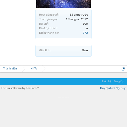
Hoạt động cuối:
55 phút trước
Tham gia ngày:
1 Tháng sáu 2022
Bài viết:
506
Đã được thích:
6
Điểm thành tích:
572
Giới tính:
Nam
Thành viên
HiiTu
Liên hệ
Trợ giúp
Forum software by XenForo™
Quy định và Nội quy
Địa điểm món ngon
Địa điểm nhà hàng
Quán cafe kem
Trung tâm mua sắm