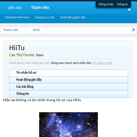
Đăng nhập
Đăng ký
Diễn đàn
Thành viên
Notable Members
Đang truy cập
Hoạt động gần đây
Thành viên
HiiTu
HiiTu
Cao Thủ Forum
, Nam
HiiTu được nhìn thấy lần cuối:
Đang xem danh sách diễn đàn,
55 phút trước
Tin nhắn hồ sơ
Hoạt động gần đây
Các bài đăng
Thông tin
Hiện tại không có tin nhắn trong hồ sơ của HiiTu.