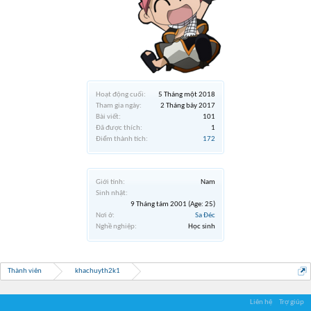
Hoạt động cuối:
5 Tháng một 2018
Tham gia ngày:
2 Tháng bảy 2017
Bài viết:
101
Đã được thích:
1
Điểm thành tích:
172
Giới tính:
Nam
Sinh nhật:
9 Tháng tám 2001
(Age: 25)
Nơi ở:
Sa Đéc
Nghề nghiệp:
Học sinh
Thành viên
khachuyth2k1
Liên hệ
Trợ giúp