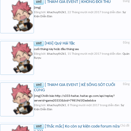
[ THAM GIA EVENT ] KHÔNG ĐỐI THỦ
Đăng
VHT
[img]
Đăng bởi:
khachuyth2k1
,
22 Tháng mười một 2017
trong diễn đàn:
Sự
Kiện Diễn Đàn
[Hỏi] Quỹ Hải Tặc
Đăng
VHT
cuối tháng này hoặc đầu tháng sau
Đăng bởi:
khachuyth2k1
,
15 Tháng mười một 2017
trong diễn đàn:
Quán
Rượu
[ THAM GIA EVENT ] KẺ SỐNG SÓT CUỐI
Đăng
VHT
CÙNG
[img] Chiến báo http://s333-haitac.haitac-gs.com/api/replay?
serverid=game20333&bid=79819d1f2ede6dce
Đăng bởi:
khachuyth2k1
,
8 Tháng mười một 2017
trong diễn đàn:
Sự
Kiện Diễn Đàn
[Thắc mắc] Ko còn sự kiện code forum nữa
Chủ đề
VHT