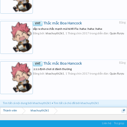
Thắc mắc Boa Hancock
Đăng
VHT
sắp ra shura chắc mạnh mà hé #J-Fla :haha::haha::haha:
Đăng bởi:
khachuyth2k1
,
1 Tháng chín 2017
trong diễn đàn:
Quán Rượu
Thắc mắc Boa Hancock
Đăng
VHT
:z:z:z định chơi st đánh thường
Đăng bởi:
khachuyth2k1
,
1 Tháng chín 2017
trong diễn đàn:
Quán Rượu
Tìm tất cả nội dung bởi khachuyth2k1
Tìm tất cả chủ đề bởi khachuyth2k1
Thành viên
khachuyth2k1
Liên hệ
Trợ giúp