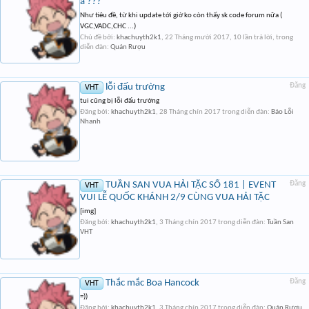
à ???
Như tiêu đề, từ khi update tới giờ ko còn thấy sk code forum nữa (
VGC,VADC,CHC ...)
Chủ đề bởi:
khachuyth2k1
,
22 Tháng mười 2017
, 10 lần trả lời, trong
diễn đàn:
Quán Rượu
lỗi đấu trường
Đăng
VHT
tui cũng bị lỗi đấu trường
Đăng bởi:
khachuyth2k1
,
28 Tháng chín 2017
trong diễn đàn:
Báo Lỗi
Nhanh
TUẦN SAN VUA HẢI TẶC SỐ 181 | EVENT
Đăng
VHT
VUI LỄ QUỐC KHÁNH 2/9 CÙNG VUA HẢI TẶC
[img]
Đăng bởi:
khachuyth2k1
,
3 Tháng chín 2017
trong diễn đàn:
Tuần San
VHT
Thắc mắc Boa Hancock
Đăng
VHT
=))
Đăng bởi:
khachuyth2k1
,
3 Tháng chín 2017
trong diễn đàn:
Quán Rượu