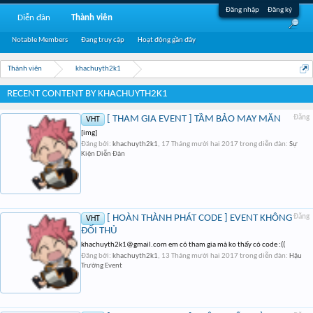
Đăng nhập
Đăng ký
Diễn đàn
Thành viên
Notable Members
Đang truy cập
Hoạt động gần đây
Thành viên
khachuyth2k1
RECENT CONTENT BY KHACHUYTH2K1
[ THAM GIA EVENT ] TẦM BẢO MAY MẮN
Đăng
VHT
[img]
Đăng bởi:
khachuyth2k1
,
17 Tháng mười hai 2017
trong diễn đàn:
Sự
Kiện Diễn Đàn
[ HOÀN THÀNH PHÁT CODE ] EVENT KHÔNG
Đăng
VHT
ĐỐI THỦ
khachuyth2k1@gmail.com
em có tham gia mà ko thấy có code :((
Đăng bởi:
khachuyth2k1
,
13 Tháng mười hai 2017
trong diễn đàn:
Hậu
Trường Event