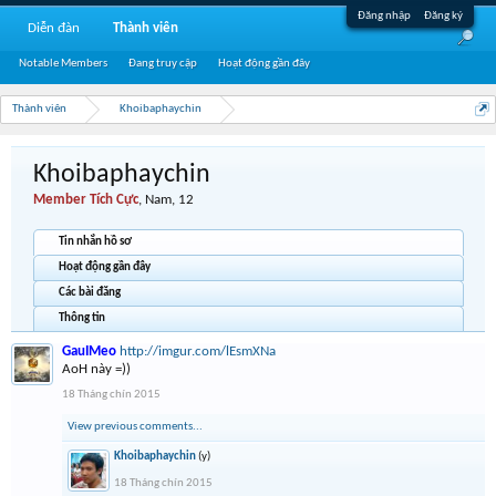
Đăng nhập
Đăng ký
Diễn đàn
Thành viên
Notable Members
Đang truy cập
Hoạt động gần đây
Thành viên
Khoibaphaychin
Khoibaphaychin
Member Tích Cực
, Nam, 12
Tin nhắn hồ sơ
Hoạt động gần đây
Các bài đăng
Thông tin
GauIMeo
http://imgur.com/lEsmXNa
AoH này =))
18 Tháng chín 2015
View previous comments...
Khoibaphaychin
(y)
18 Tháng chín 2015