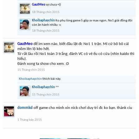
GauIMeo
sợ chưa =))
18 Tháng chín 2015
Khoibaphaychin
Ko phụ lòng game 5 gộp sv max ngon, No1 giải đồng đội
còn ăn hành nhiều :v.
18 Tháng chín 2015
GauIMeo
để im xem nào, biết đâu lật đc No1 1 trận. Mi cứ bô bô cái
mồm lên lộ kèo hết.
Từ rất lâu rồi No1 toàn 3 trắng, đánh VC có vẻ ếu có cửa (nhìn kaido thì
hiểu).
Đánh xong ta show cho xem. :D
15 Tháng chín 2015
Khoibaphaychin
thích bài này.
Khoibaphaychin
^^
15 Tháng chín 2015
dommkd
off game cho mình xin nick chơi duy trì đc ko bạn. thánk ciu
1 Tháng bảy 2015