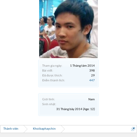
Tham gia ngày:
1 Tháng tám 2014
Bài viết:
398
Đã được thích:
29
Điểm thành tích:
447
Giới tính:
Nam
Sinh nhật:
31 Tháng bảy 2014
(Age: 12)
Thành viên
Khoibaphaychin