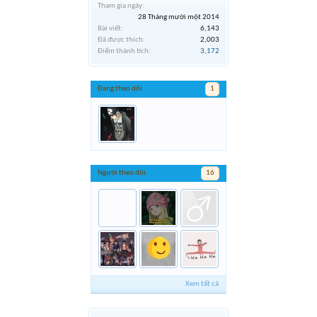
Tham gia ngày:
28 Tháng mười một 2014
Bài viết:
6,143
Đã được thích:
2,003
Điểm thành tích:
3,172
Đang theo dõi
1
Người theo dõi
16
Xem tất cả