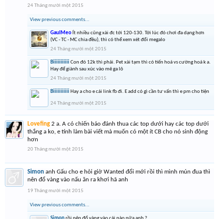
24 Tháng mười một 2015
View previous comments...
GauIMeo
Ít nhiều cũng xài đc tới 120-130. Tới lúc đó chơi đa dạng hơn
(VC - TC - MC chia đều), thì có thể xem xét đổi megalo
24 Tháng mười một 2015
Biiiiiiiiiii
Con đó 12k thì phải. Pet xài tạm thì có tiến hoá vs cường hoá k a.
Hay để giành sau xúc vào mê ga lô
24 Tháng mười một 2015
Biiiiiiiiiii
Hay a cho e cái link fb đi. E add có gì cần tư vấn thì e pm cho tiện
24 Tháng mười một 2015
Lovefing
2 a. A có chiến báo đánh thua các top dưới hay các top dưới
thắng a ko, e tính làm bài viết mà muốn có một ít CB cho nó sinh động
hơn
20 Tháng mười một 2015
Simon
anh Gấu cho e hỏi giờ Wanted đổi mới rồi thì mình mún đua thì
nên đổ vàng vào nấu ăn ra khơi hã anh
19 Tháng mười một 2015
View previous comments...
Simon
rồi nên đổ vàng vào cái nào nữa anh ?