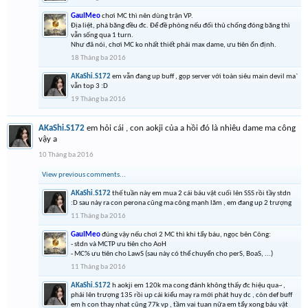
GauIMeo
chơi MC thì nên dùng trận VP.
Địa liệt, phá băng đều đc. Để đề phòng nếu đối thủ chống đóng băng thì
vẫn sống qua 1 turn.
Như đã nói, chơi MC ko nhất thiết phải max dame, ưu tiên ổn định.
18 Tháng ba 2016
AKaShi.S172
em vẫn đang up buff , gọp server với toàn siêu main devil ma`
vẫn top 3 :D
19 Tháng ba 2016
AKaShi.S172
em hỏi cái , con aokji của a hồi đó là nhiêu dame ma công
vậy a
10 Tháng ba 2016
View previous comments...
AKaShi.S172
thế tuần này em mua 2 cái báu vật cuối lên SSS rồi tầy stdn
:D sau này ra con perona cũng ma công mạnh lăm , em đang up 2 trượng
11 Tháng ba 2016
GauIMeo
đúng vậy nếu chơi 2 MC thì khi tẩy báu, ngọc bên Công:
- stdn và MCTP ưu tiên cho AoH
- MC% ưu tiên cho LawS (sau này có thể chuyển cho perS, BoaS, ...)
11 Tháng ba 2016
AKaShi.S172
h aokji em 120k ma cong đánh không thấy đc hiệu qua~ ,
phải lên trượng 135 rồi up cái kiểu may ra mới phát huy dc , còn def buff
em h con thay nhat cũng 77k vp , tầm vai tuan nữa em tẩy xong báu vật