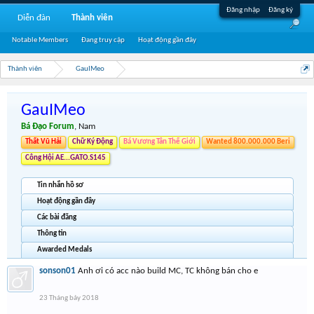
Đăng nhập
Đăng ký
Diễn đàn
Thành viên
Notable Members
Đang truy cập
Hoạt động gần đây
Thành viên
GauIMeo
GauIMeo
Bá Đạo Forum
, Nam
Thất Vũ Hải
Chữ Ký Động
Bá Vương Tân Thế Giới
Wanted 800.000.000 Beri
Công Hội AE...GATO.S145
Tin nhắn hồ sơ
Hoạt động gần đây
Các bài đăng
Thông tin
Awarded Medals
sonson01
Anh ơi có acc nào build MC, TC không bán cho e
23 Tháng bảy 2018