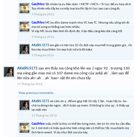
GauIMeo
Tất nhiên là ưu tiên stdn > MCTP > MC% > Trí lực để ưu hóa về st.
Tuy nhiên nếu tẩy ko ra mấy loại kia thì lấy trí lực sao cao cũng đc
3 Tháng ba 2016
GauIMeo
MC ko dồn dame mạnh như VC hay TC. Nhưng nếu sống sót đc
mà nộ xong xs thắng cao hơn nhiều.
Vì vậy MC là ưu tiên tính ổn định đó, trận đấu càng kéo dài càng tốt
3 Tháng ba 2016
AKaShi.S172
em gần có tên lửa 10 rồi đợt này mua hết trong giảm giá , rồi
kìa này mua thêm 1m exp trái nữa là đủ kaka
3 Tháng ba 2016
AKaShi.S172
sao em thấy ma công khó lên wa :( ngọc 92 , trượng 130
mạ vàng gần max mà có 107 dame ma công của aokji ah` , làm sao để
lên nữa ah~ ah` , ah` bao~ vật thì em chưa tẩy
11 Tháng hai 2016
View previous comments...
AKaShi.S172
ok cảm ơn a , để em góp hết rồi tẩy 1 lần , toàn tẩy le~ te~
chả ra dòng nào ngon , đó h toàn up main :D không lo cho up , h thấy up
lại mệt vờn
12 Tháng hai 2016
GauIMeo
mấu chốt là thủ có thể lên từng món, lên từ từ chứ ko cần đầu
tư 1 mớ mới có hiệu quả như bên công nên có thể túc tắc mua bánh mỳ
tích farm event. Ví dụ như đợt socola này.