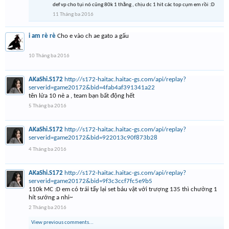
def vp cho tụi nó cũng 80k 1 thằng , chịu dc 1 hit các top cụm em rồi :D
11 Tháng ba 2016
i am rè rè
Cho e vào ch ae gato a gấu
10 Tháng ba 2016
AKaShi.S172
http://s172-haitac.haitac-gs.com/api/replay?
serverid=game20172&bid=4fab4af391341a22
tên lửa 10 nè a , team bạn bất động hết
5 Tháng ba 2016
AKaShi.S172
http://s172-haitac.haitac-gs.com/api/replay?
serverid=game20172&bid=922013c90f873b28
4 Tháng ba 2016
AKaShi.S172
http://s172-haitac.haitac-gs.com/api/replay?
serverid=game20172&bid=9f3c3ccf7fc5e9b5
110k MC :D em có trái tẩy lại set báu vật với trượng 135 thì chưởng 1
hít sướng a nhi~
2 Tháng ba 2016
View previous comments...