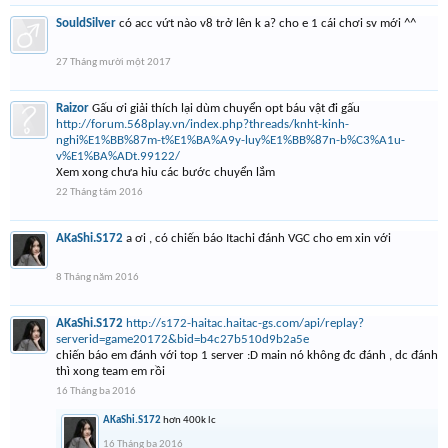
SouldSilver
có acc vứt nào v8 trở lên k a? cho e 1 cái chơi sv mới ^^
27 Tháng mười một 2017
Raizor
Gấu ơi giải thích lại dùm chuyển opt báu vật đi gấu
http://forum.568play.vn/index.php?threads/knht-kinh-
nghi%E1%BB%87m-t%E1%BA%A9y-luy%E1%BB%87n-b%C3%A1u-
v%E1%BA%ADt.99122/
Xem xong chưa hỉu các bước chuyển lắm
22 Tháng tám 2016
AKaShi.S172
a ơi , có chiến báo Itachi đánh VGC cho em xin với
8 Tháng năm 2016
AKaShi.S172
http://s172-haitac.haitac-gs.com/api/replay?
serverid=game20172&bid=b4c27b510d9b2a5e
chiến báo em đánh với top 1 server :D main nó không đc đánh , dc đánh
thì xong team em rồi
16 Tháng ba 2016
AKaShi.S172
hơn 400k lc
16 Tháng ba 2016