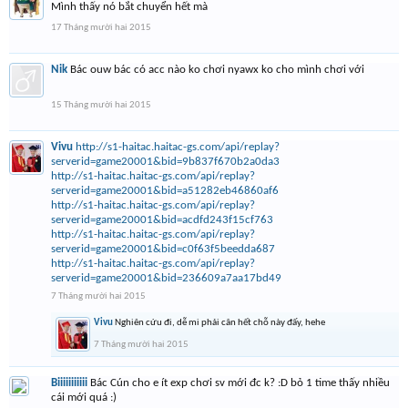
Mình thấy nó bắt chuyển hết mà
17 Tháng mười hai 2015
Nik
Bác ouw bác có acc nào ko chơi nyawx ko cho mình chơi với
15 Tháng mười hai 2015
Vivu
http://s1-haitac.haitac-gs.com/api/replay?
serverid=game20001&bid=9b837f670b2a0da3
http://s1-haitac.haitac-gs.com/api/replay?
serverid=game20001&bid=a51282eb46860af6
http://s1-haitac.haitac-gs.com/api/replay?
serverid=game20001&bid=acdfd243f15cf763
http://s1-haitac.haitac-gs.com/api/replay?
serverid=game20001&bid=c0f63f5beedda687
http://s1-haitac.haitac-gs.com/api/replay?
serverid=game20001&bid=236609a7aa17bd49
7 Tháng mười hai 2015
Vivu
Nghiên cứu đi, dễ mi phải cân hết chỗ này đấy, hehe
7 Tháng mười hai 2015
Biiiiiiiiiii
Bác Cún cho e ít exp chơi sv mới đc k? :D bỏ 1 time thấy nhiều
cái mới quá :)