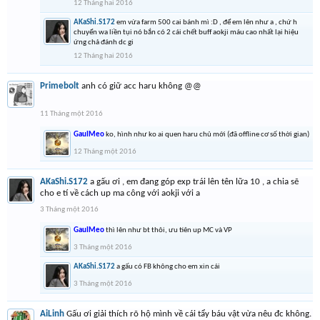
12 Tháng hai 2016
AKaShi.S172
em vừa farm 500 cai bánh mì :D , để em lên như a , chứ h
chuyển wa liền tụi nó bắn có 2 cái chết buff aokji máu cao nhất lại hiệu
ứng chả đánh dc gi
12 Tháng hai 2016
Primebolt
anh có giữ acc haru không @@
11 Tháng một 2016
GauIMeo
ko, hình như ko ai quen haru chủ mới (đã offline cơ số thời gian)
12 Tháng một 2016
AKaShi.S172
a gấu ơi , em đang góp exp trái lên tên lữa 10 , a chia sẽ
cho e tí về cách up ma công với aokji với a
3 Tháng một 2016
GauIMeo
thì lên như bt thôi, ưu tiên up MC và VP
3 Tháng một 2016
AKaShi.S172
a gấu có FB không cho em xin cái
3 Tháng một 2016
AiLinh
Gấu ơi giải thích rõ hộ mình về cái tẩy báu vật vừa nêu đc không.