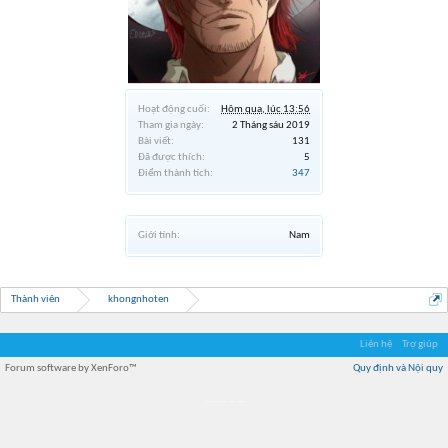
Hoạt động cuối:
Hôm qua, lúc 13:56
Tham gia ngày:
2 Tháng sáu 2019
Bài viết:
131
Đã được thích:
5
Điểm thành tích:
347
Giới tính:
Nam
Thành viên
khongnhoten
Liên hệ
Trợ giúp
Forum software by XenForo™
Quy định và Nội quy
Địa điểm món ngon
Địa điểm nhà hàng
Quán cafe kem
Trung tâm mua sắm