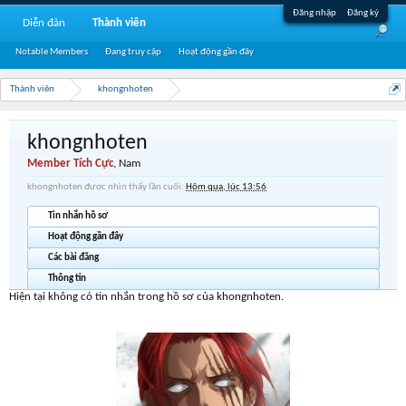
Đăng nhập
Đăng ký
Diễn đàn
Thành viên
Notable Members
Đang truy cập
Hoạt động gần đây
Thành viên
khongnhoten
khongnhoten
Member Tích Cực
, Nam
khongnhoten được nhìn thấy lần cuối:
Hôm qua, lúc 13:56
Tin nhắn hồ sơ
Hoạt động gần đây
Các bài đăng
Thông tin
Hiện tại không có tin nhắn trong hồ sơ của khongnhoten.