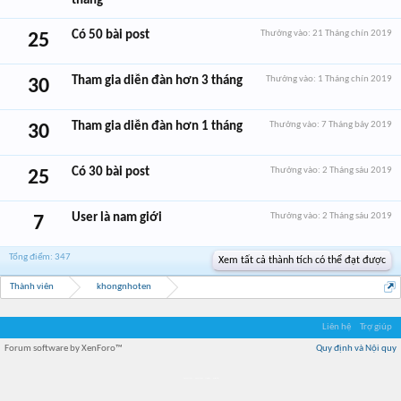
tháng
Có 50 bài post
Thưởng vào:
21 Tháng chín 2019
25
Tham gia diễn đàn hơn 3 tháng
Thưởng vào:
1 Tháng chín 2019
30
Tham gia diễn đàn hơn 1 tháng
Thưởng vào:
7 Tháng bảy 2019
30
Có 30 bài post
Thưởng vào:
2 Tháng sáu 2019
25
User là nam giới
Thưởng vào:
2 Tháng sáu 2019
7
Tổng điểm: 347
Xem tất cả thành tích có thể đạt được
Thành viên
khongnhoten
Liên hệ
Trợ giúp
Forum software by XenForo™
Quy định và Nội quy
Địa điểm món ngon
Địa điểm nhà hàng
Quán cafe kem
Trung tâm mua sắm