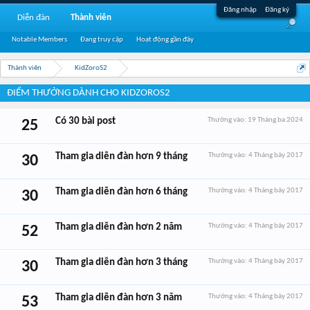
Đăng nhập
Đăng ký
Diễn đàn
Thành viên
Notable Members
Đang truy cập
Hoạt động gần đây
Thành viên
KidZoroS2
ĐIỂM THƯỞNG DÀNH CHO KIDZOROS2
Có 30 bài post
Thưởng vào:
19 Tháng ba 2024
25
Tham gia diễn đàn hơn 9 tháng
Thưởng vào:
4 Tháng bảy 2017
30
Tham gia diễn đàn hơn 6 tháng
Thưởng vào:
4 Tháng bảy 2017
30
Tham gia diễn đàn hơn 2 năm
Thưởng vào:
4 Tháng bảy 2017
52
Tham gia diễn đàn hơn 3 tháng
Thưởng vào:
4 Tháng bảy 2017
30
Tham gia diễn đàn hơn 3 năm
Thưởng vào:
4 Tháng bảy 2017
53