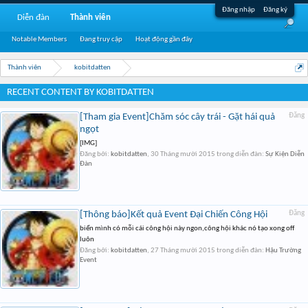
Đăng nhập
Đăng ký
Diễn đàn
Thành viên
Notable Members
Đang truy cập
Hoạt động gần đây
Thành viên
kobitdatten
RECENT CONTENT BY KOBITDATTEN
[Tham gia Event]Chăm sóc cây trái - Gặt hái quả
Đăng
ngọt
[IMG]
Đăng bởi:
kobitdatten
,
30 Tháng mười 2015
trong diễn đàn:
Sự Kiện Diễn
Đàn
[Thông báo]Kết quả Event Đại Chiến Công Hội
Đăng
biển mình có mỗi cái công hội này ngon,công hội khác nó tạo xong off
luôn
Đăng bởi:
kobitdatten
,
27 Tháng mười 2015
trong diễn đàn:
Hậu Trường
Event