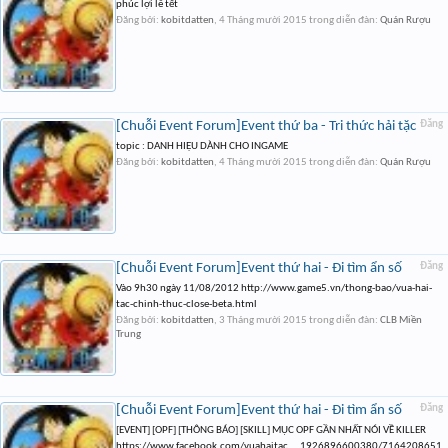
phúc lợi lễ tết
Đăng bởi:
kobitdatten
,
4 Tháng mười 2015
trong diễn đàn:
Quán Rượu
[Chuỗi Event Forum]Event thứ ba - Tri thức hải tặc
Đăng
topic : DANH HIỆU DÀNH CHO INGAME
Đăng bởi:
kobitdatten
,
4 Tháng mười 2015
trong diễn đàn:
Quán Rượu
[Chuỗi Event Forum]Event thứ hai - Đi tìm ẩn số
Đăng
Vào 9h30 ngày 11/08/2012 http://www.game5.vn/thong-bao/vua-hai-
tac-chinh-thuc-close-beta.html
Đăng bởi:
kobitdatten
,
3 Tháng mười 2015
trong diễn đàn:
CLB Miền
Trung
[Chuỗi Event Forum]Event thứ hai - Đi tìm ẩn số
Đăng
[EVENT] [OPF] [THÔNG BÁO] [SKILL] MỤC OPF GẦN NHẤT NÓI VỀ KILLER
https://www.facebook.com/vuahaitac....1926896600380/7164208651