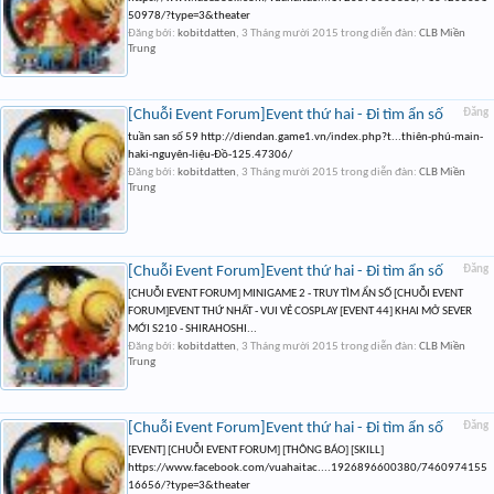
50978/?type=3&theater
Đăng bởi:
kobitdatten
,
3 Tháng mười 2015
trong diễn đàn:
CLB Miền
Trung
[Chuỗi Event Forum]Event thứ hai - Đi tìm ẩn số
Đăng
tuần san số 59 http://diendan.game1.vn/index.php?t...thiên-phú-main-
haki-nguyên-liệu-Đồ-125.47306/
Đăng bởi:
kobitdatten
,
3 Tháng mười 2015
trong diễn đàn:
CLB Miền
Trung
[Chuỗi Event Forum]Event thứ hai - Đi tìm ẩn số
Đăng
[CHUỖI EVENT FORUM] MINIGAME 2 - TRUY TÌM ẨN SỐ [CHUỖI EVENT
FORUM]EVENT THỨ NHẤT - VUI VẺ COSPLAY [EVENT 44] KHAI MỞ SEVER
MỚI S210 - SHIRAHOSHI...
Đăng bởi:
kobitdatten
,
3 Tháng mười 2015
trong diễn đàn:
CLB Miền
Trung
[Chuỗi Event Forum]Event thứ hai - Đi tìm ẩn số
Đăng
[EVENT] [CHUỖI EVENT FORUM] [THÔNG BÁO] [SKILL]
https://www.facebook.com/vuahaitac....1926896600380/7460974155
16656/?type=3&theater