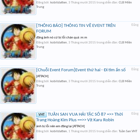
Đăng bởi:
kobitdatten
,
3 Tháng mười 2015
trong diễn đàn:
CLB Miền
Trung
[THÔNG BÁO] THÔNG TIN VỀ EVENT TRÊN
Đăng
FORUM
đăng ảnh nó cứ bị lỗi chán quá :m:m
Đăng bởi:
kobitdatten
,
3 Tháng mười 2015
trong diễn đàn:
CLB Miền
Trung
[Chuỗi Event Forum]Event thứ hai - Đi tìm ẩn số
Đăng
[ATTACH]
Đăng bởi:
kobitdatten
,
3 Tháng mười 2015
trong diễn đàn:
CLB Miền
Trung
TUẦN SAN VUA HẢI TẶC SỐ 87 =>> Thời
Đăng
VHT
Trang Hoàng Kim Plus ==>> Vịt Karu Robin
ảnh bị lỗi nên em đăng lại [ATTACH]
Đăng bởi:
kobitdatten
,
1 Tháng mười 2015
trong diễn đàn:
Tuần San VHT