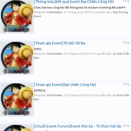
[Thông báo]Kết quả Event Đại Chiến Công Hội
Đăng
Chán,bảo bọn công hội đổi thông báo hộ mà bọn nó không đổi:pde94:
Đăng bởi:
kobitdatten
,
27 Tháng mười 2015
trong diễn đàn:
Hậu Trường
Event
[Tham gia Event]Tổ Đội Tài Ba
Đăng
[IMG]
Đăng bởi:
kobitdatten
,
21 Tháng mười 2015
trong diễn đàn:
Sự Kiện Diễn
Đàn
[Tham gia Event]Đại chiến Công Hội
Đăng
[ATTACH]
Đăng bởi:
kobitdatten
,
13 Tháng mười 2015
trong diễn đàn:
Sự Kiện Diễn
Đàn
[Chuỗi Event Forum]Event thứ ba - Tri thức hải tặc
Đăng