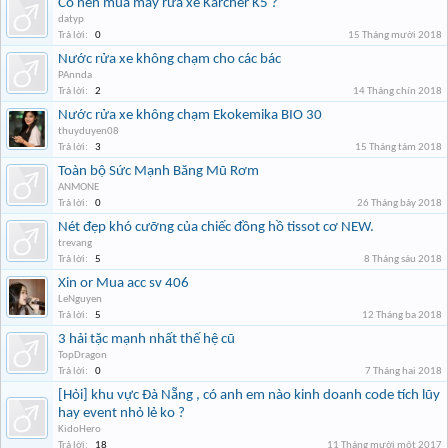
Có nên mua máy rửa xe Karcher K5 ?
datyp
Trả lời:
0
15 Tháng mười 2018
Nước rửa xe không chạm cho các bác
PAnnda
Trả lời:
2
14 Tháng chín 2018
Nước rửa xe không chạm Ekokemika BIO 30
thuyduyen08
Trả lời:
3
15 Tháng tám 2018
Toàn bộ Sức Mạnh Băng Mũ Rơm
ANMONE
Trả lời:
0
26 Tháng bảy 2018
Nét đẹp khó cưỡng của chiếc đồng hồ tissot cơ NEW.
trevang
Trả lời:
5
8 Tháng sáu 2018
Xin or Mua acc sv 406
LeNguyen
Trả lời:
5
12 Tháng ba 2018
3 hải tặc mạnh nhất thế hệ cũ
TopDragon
Trả lời:
0
7 Tháng hai 2018
[Hỏi] khu vực Đà Nẵng , có anh em nào kinh doanh code tích lũy
hay event nhỏ lẻ ko ?
KidoHero
Trả lời:
18
11 Tháng mười một 2017