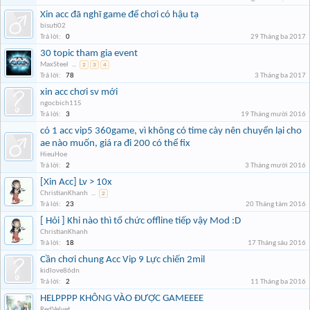
Xin acc đã nghĩ game để chơi có hậu tạ
bisuti02
Trả lời:
0
29 Tháng ba 2017
30 topic tham gia event
MaxSteel
...
2
3
4
Trả lời:
78
3 Tháng ba 2017
xin acc chơi sv mới
ngocbich115
Trả lời:
3
19 Tháng mười 2016
có 1 acc vip5 360game, vì không có time cày nên chuyển lại cho
ae nào muốn, giá ra đi 200 có thể fix
HieuHoe
Trả lời:
2
3 Tháng mười 2016
[Xin Acc] Lv > 10x
ChristianKhanh
...
2
Trả lời:
23
20 Tháng tám 2016
[ Hỏi ] Khi nào thì tổ chức offline tiếp vậy Mod :D
ChristianKhanh
Trả lời:
18
17 Tháng sáu 2016
Cần chơi chung Acc Vip 9 Lực chiến 2mil
kidlove86dn
Trả lời:
2
11 Tháng ba 2016
HELPPPP KHÔNG VÀO ĐƯỢC GAMEEEE
RedVelvet