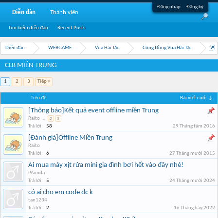
Đăng nhập
Đăng ký
Diễn đàn
Thành viên
Tìm kiếm diễn đàn
Recent Posts
Diễn đàn
WEBGAME
Vua Hải Tặc
Cộng Đồng Vua Hải Tặc
CLB MIỀN TRUNG
1
2
3
Tiếp >
Tiêu đề
Bài viết cuối ↓
[Thông báo]Kết quả event offline miền Trung
Raito
...
2
3
Trả lời:
58
29 Tháng tám 2016
[Đánh giá]Offline Miền Trung
Raito
Trả lời:
6
27 Tháng mười 2015
Ai mua máy xịt rửa mini gia đình bơi hết vào đây nhé!
PAnnda
Trả lời:
5
24 Tháng mười 2024
có ai cho em code đc k
tan1234
Trả lời:
2
16 Tháng bảy 2022