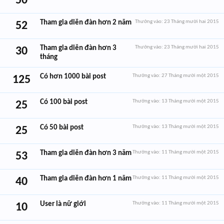
50
Tham gia diễn đàn hơn 2 năm
Thưởng vào:
23 Tháng mười hai 2015
52
Tham gia diễn đàn hơn 3
Thưởng vào:
23 Tháng mười hai 2015
30
tháng
Có hơn 1000 bài post
Thưởng vào:
27 Tháng mười một 2015
125
Có 100 bài post
Thưởng vào:
13 Tháng mười một 2015
25
Có 50 bài post
Thưởng vào:
13 Tháng mười một 2015
25
Tham gia diễn đàn hơn 3 năm
Thưởng vào:
11 Tháng mười một 2015
53
Tham gia diễn đàn hơn 1 năm
Thưởng vào:
11 Tháng mười một 2015
40
User là nữ giới
Thưởng vào:
11 Tháng mười một 2015
10