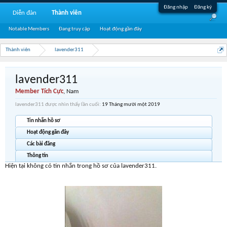
Đăng nhập
Đăng ký
Diễn đàn
Thành viên
Notable Members
Đang truy cập
Hoạt động gần đây
Thành viên
lavender311
lavender311
Member Tích Cực
, Nam
lavender311 được nhìn thấy lần cuối:
19 Tháng mười một 2019
Tin nhắn hồ sơ
Hoạt động gần đây
Các bài đăng
Thông tin
Hiện tại không có tin nhắn trong hồ sơ của lavender311.