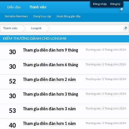
Đăng nhập
Đăng ký
Diễn đàn
Thành viên
Notable Members
Đang truy cập
Hoạt động gần đây
Thành viên
Longmk
ĐIỂM THƯỞNG DÀNH CHO LONGMK
Tham gia diễn đàn hơn 9 tháng
Thưởng vào:
3 Tháng chín 2024
30
Tham gia diễn đàn hơn 6 tháng
Thưởng vào:
3 Tháng chín 2024
30
Tham gia diễn đàn hơn 2 năm
Thưởng vào:
3 Tháng chín 2024
52
Tham gia diễn đàn hơn 3 tháng
Thưởng vào:
3 Tháng chín 2024
30
Tham gia diễn đàn hơn 3 năm
Thưởng vào:
3 Tháng chín 2024
53
Tham gia diễn đàn hơn 1 năm
Thưởng vào:
3 Tháng chín 2024
40