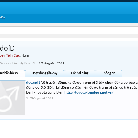
 đây
rdofD
er Tích Cực
, Nam
D được nhìn thấy lần cuối:
11 Tháng năm 2019
in nhắn hồ sơ
Hoạt động gần đây
Các bài đăng
Thông tin
ducand1
Về truyền động, xe được trang bị 3 tùy chọn động cơ bao g
động cơ 5,0 GDi. Hai động cơ đầu tiên được trang bị sẵn có trên các
Đại lý Toyota Long Biên
http://toyota-longbien.net.vn/
21 Tháng một 2019