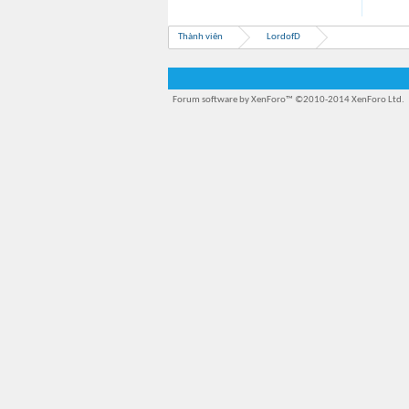
Thành viên
LordofD
Forum software by XenForo™
©2010-2014 XenForo Ltd.