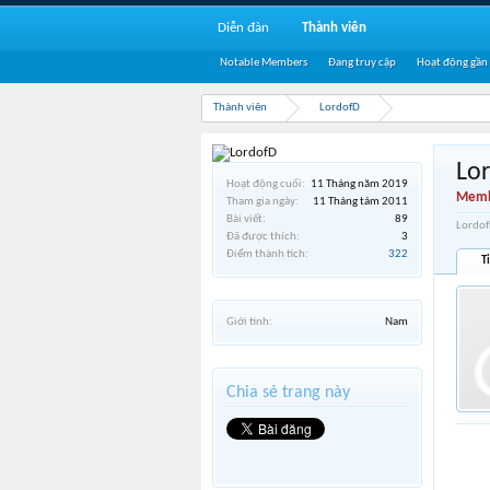
Diễn đàn
Thành viên
Notable Members
Đang truy cập
Hoạt động gần
Thành viên
LordofD
Lo
Hoạt động cuối:
11 Tháng năm 2019
Memb
Tham gia ngày:
11 Tháng tám 2011
Bài viết:
89
Lordof
Đã được thích:
3
Điểm thành tích:
322
T
Giới tính:
Nam
Chia sẻ trang này