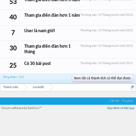
Tham gia diễn đàn hơn 3 năm
53
Tham gia diễn đàn hơn 1 năm
Thưởng vào:
14 Tháng mười một 2015
40
User là nam giới
Thưởng vào:
14 Tháng mười một 2015
7
Tham gia diễn đàn hơn 1
Thưởng vào:
14 Tháng mười một 2015
30
tháng
Có 30 bài post
Thưởng vào:
14 Tháng mười một 2015
25
Tổng điểm: 322
Xem tất cả thành tích có thể đạt được
Thành viên
LordofD
Liên hệ
Trợ giúp
Forum software by XenForo™
Quy định và Nội quy
Địa điểm món ngon
Địa điểm nhà hàng
Quán cafe kem
Trung tâm mua sắm