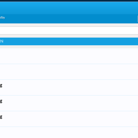
 đây
IN
ng
ng
ng