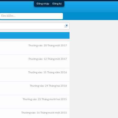
Đăng nhập
Đăng ký
Thưởng vào:
20 Tháng một 2017
Thưởng vào:
12 Tháng một 2017
Thưởng vào:
15 Tháng năm 2016
Thưởng vào:
24 Tháng hai 2016
Thưởng vào:
25 Tháng mười hai 2015
Thưởng vào:
16 Tháng mười một 2015