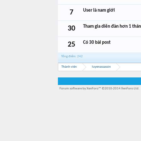
User là nam giới
7
Tham gia diễn đàn hơn 1 thá
30
Có 30 bài post
25
Tổng điểm: 242
Thành viên
luyenassassin
Forum software by XenForo™
©2010-2014 XenForo Ltd.