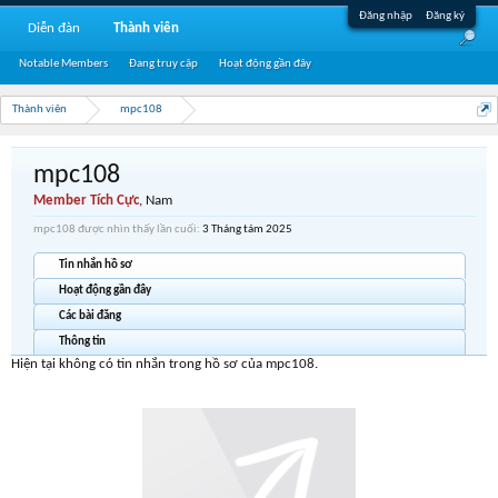
Đăng nhập
Đăng ký
Diễn đàn
Thành viên
Notable Members
Đang truy cập
Hoạt động gần đây
Thành viên
mpc108
mpc108
Member Tích Cực
, Nam
mpc108 được nhìn thấy lần cuối:
3 Tháng tám 2025
Tin nhắn hồ sơ
Hoạt động gần đây
Các bài đăng
Thông tin
Hiện tại không có tin nhắn trong hồ sơ của mpc108.